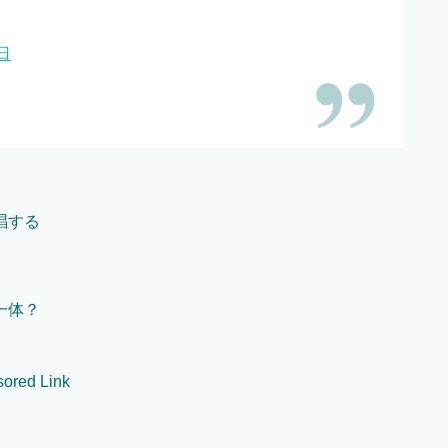
日
唱する
一体？
ored Link