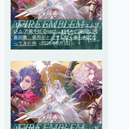
【衝撃のラスト5分】『ファイアーエムブ
レム 万紫千紅 Direct』まさかの展開に阿
鼻叫喚、発売がとんでもなく楽しみにな
ってきた件
（2026年8月5日）
【今夜23時】『ファイアーエムブレム 万