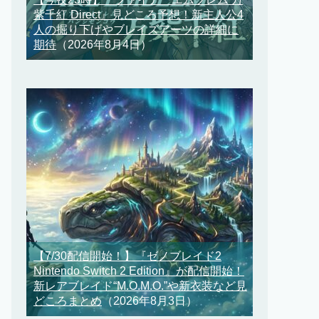
紫千紅 Direct』見どころ予想！新主人公4
人の掘り下げやブレイズアーツの詳細に
期待
（2026年8月4日）
【7/30配信開始！】『ゼノブレイド2
Nintendo Switch 2 Edition』が配信開始！
新レアブレイド“M.O.M.O.”や新衣装など見
どころまとめ
（2026年8月3日）