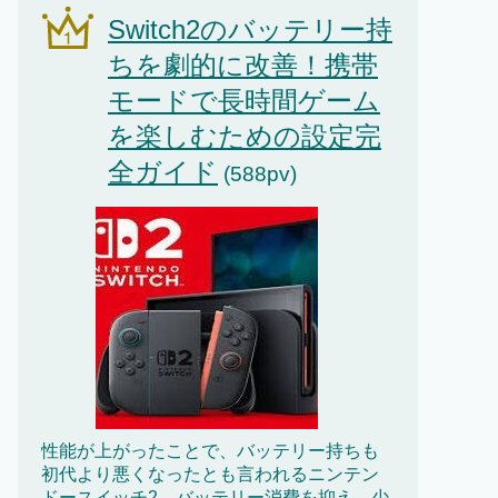
Switch2のバッテリー持
ちを劇的に改善！携帯
モードで長時間ゲーム
を楽しむための設定完
全ガイド
(588pv)
性能が上がったことで、バッテリー持ちも
初代より悪くなったとも言われるニンテン
ドースイッチ2。バッテリー消費を抑え、少