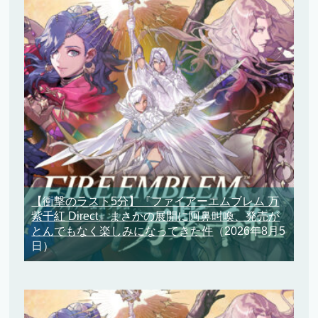
【衝撃のラスト5分】『ファイアーエムブレム 万
紫千紅 Direct』まさかの展開に阿鼻叫喚、発売が
とんでもなく楽しみになってきた件
（2026年8月5
日）