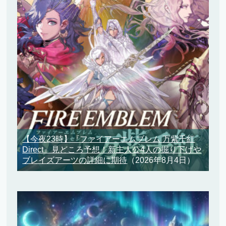
【今夜23時】『ファイアーエムブレム 万紫千紅
Direct』見どころ予想！新主人公4人の掘り下げや
ブレイズアーツの詳細に期待
（2026年8月4日）