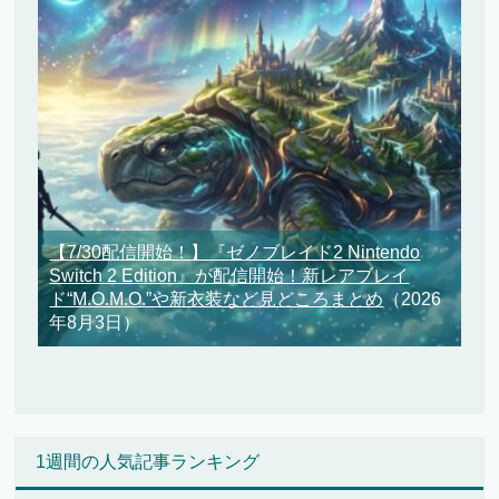
【7/30配信開始！】『ゼノブレイド2 Nintendo
Switch 2 Edition』が配信開始！新レアブレイ
ド“M.O.M.O.”や新衣装など見どころまとめ
（2026
年8月3日）
1週間の人気記事ランキング