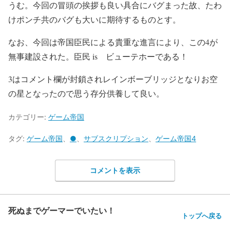
うむ。今回の冒頭の挨拶も良い具合にバグまった故、たわ
けポンチ共のバグも大いに期待するものとす。
なお、今回は帝国臣民による貴重な進言により、この4が
無事建設された。臣民 is ビューテホーである！
3はコメント欄が封鎖されレインボーブリッジとなりお空
の星となったので思う存分供養して良い。
カテゴリー:
ゲーム帝国
タグ:
ゲーム帝国
、
●
、
サブスクリプション
、
ゲーム帝国4
コメントを表示
死ぬまでゲーマーでいたい！
トップへ戻る