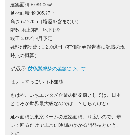
建築面積 6,084.00㎡
延べ面積 49,305.87㎡
高さ 67.570m（塔屋を含まない）
階数 地上9階、地下1階
竣工 2029年3月予定
※建物建設費：1,210億円（有価証券報告書に記載の現
時点の概算）
引用元:
技術開発棟の建築について
はぇ～すっごい（小並感
もはや、いちエンタメ企業の開発棟としては、日本
どころか世界最大級なのでは…？しらんけど←
延べ面積は東京ドームの建築面積より広いので、歩
いて回るだけで非常に時間のかかる開発棟というこ
とに。