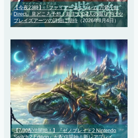
【今夜23時】『ファイアーエムブレム 万紫千紅
Direct』見どころ予想！新主人公4人の掘り下げや
ブレイズアーツの詳細に期待
（2026年8月4日）
【7/30配信開始！】『ゼノブレイド2 Nintendo
Switch 2 Edition』が配信開始！新レアブレイ