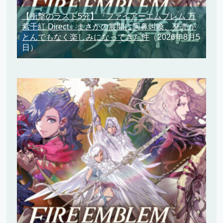
【衝撃のラスト5分】『ファイアーエムブレム 万
紫千紅 Direct』まさかの展開に阿鼻叫喚、発売が
とんでもなく楽しみになってきた件
（2026年8月5
日）