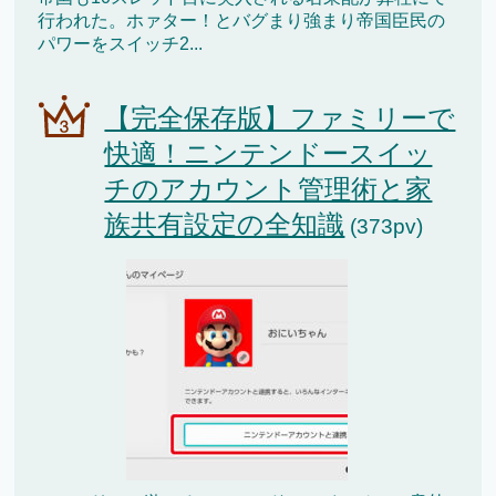
行われた。ホァター！とバグまり強まり帝国臣民の
パワーをスイッチ2...
【完全保存版】ファミリーで
快適！ニンテンドースイッ
チのアカウント管理術と家
族共有設定の全知識
(373pv)