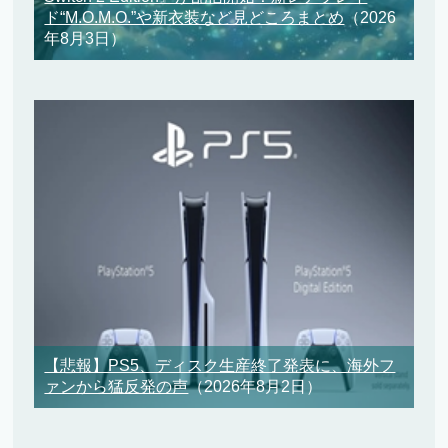
ド“M.O.M.O.”や新衣装など見どころまとめ
（2026
年8月3日）
【悲報】PS5、ディスク生産終了発表に、海外フ
ァンから猛反発の声
（2026年8月2日）