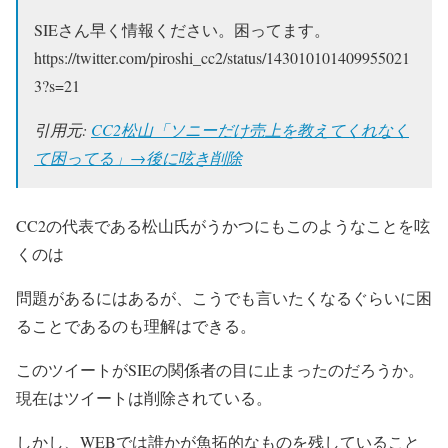
SIEさん早く情報ください。困ってます。
https://twitter.com/piroshi_cc2/status/143010101409955021
3?s=21
引用元:
CC2松山「ソニーだけ売上を教えてくれなく
て困ってる」→後に呟き削除
CC2の代表である松山氏がうかつにもこのようなことを呟
くのは
問題があるにはあるが、こうでも言いたくなるぐらいに困
ることであるのも理解はできる。
このツイートがSIEの関係者の目に止まったのだろうか。
現在はツイートは削除されている。
しかし、WEBでは誰かが魚拓的なものを残していること