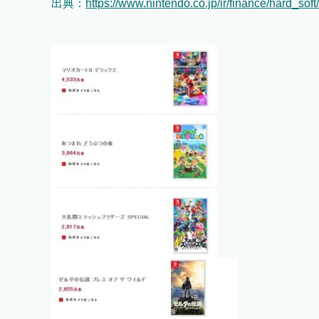
出典：
https://www.nintendo.co.jp/ir/finance/hard_soft