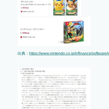
出典：
https://www.nintendo.co.jp/ir/finance/software/