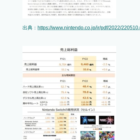
出典：
https://www.nintendo.co.jp/ir/pdf/2022/220510.