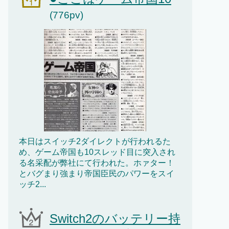
(776pv)
本日はスイッチ2ダイレクトが行われるた
め、ゲーム帝国も10スレッド目に突入され
る名采配が弊社にて行われた。ホァター！
とバグまり強まり帝国臣民のパワーをスイ
ッチ2...
Switch2のバッテリー持