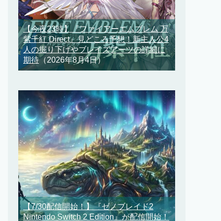
【今夜23時】『ファイアーエムブレム 万
紫千紅 Direct』見どころ予想！新主人公4
人の掘り下げやブレイズアーツの詳細に
期待
（2026年8月4日）
【7/30配信開始！】『ゼノブレイド2
Nintendo Switch 2 Edition』が配信開始！