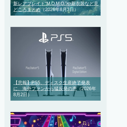
新レアブレイド“M.O.M.O.”や新衣装など見
どころまとめ
（2026年8月3日）
【悲報】PS5、ディスク生産終了発表
に、海外ファンから猛反発の声
（2026年
8月2日）