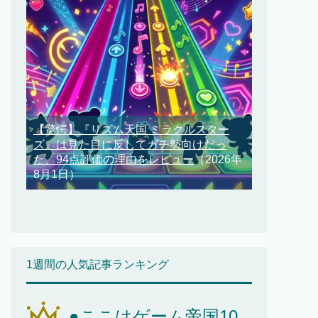
【驚愕】『リズム天国 ミラクルスター
ズ』は見た目に反してガチ勢向けだっ
た、94点評価の理由をレビュー
（2026年
8月1日）
1週間の人気記事ランキング
●ここはゲーム帝国10