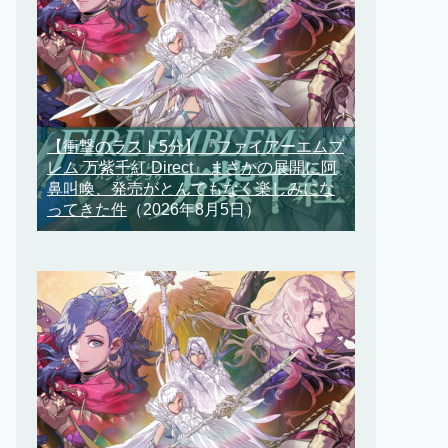
【衝撃のラスト5分】『ファイアーエムブ
レム 万紫千紅 Direct』まさかの展開に阿
鼻叫喚、発売がとんでもなく楽しみにな
ってきた件
（2026年8月5日）