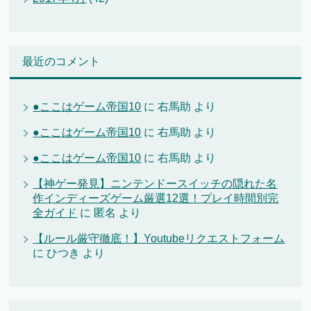
最近のコメント
●ここはゲーム帝国10
に
右馬助
より
●ここはゲーム帝国10
に
右馬助
より
●ここはゲーム帝国10
に
右馬助
より
【神ゲー発見】ニンテンドースイッチの隠れた名
作インディーズゲーム厳選12選！プレイ時間別完
全ガイド
に
匿名
より
【ルール厳守徹底！】Youtubeリクエストフォーム
に
ひつき
より