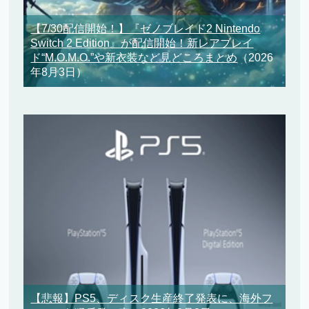
【7/30配信開始！】『ゼノブレイド2 Nintendo
Switch 2 Edition』が配信開始！新レアブレイ
ド“M.O.M.O.”や新衣装など見どころまとめ
（2026
年8月3日）
【悲報】PS5、ディスク生産終了発表に、海外フ