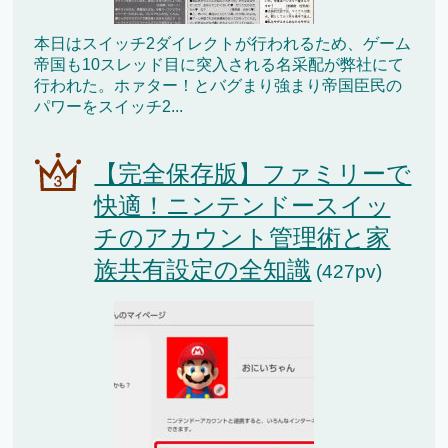
本日はスイッチ2ダイレクトが行われるため、ゲーム
帝国も10スレッド目に突入される名采配が弊社にて
行われた。ホァター！とバグまり強まり帝国臣民の
パワーをスイッチ2...
【完全保存版】ファミリーで
快適！ニンテンドースイッ
チのアカウント管理術と家
族共有設定の全知識
(427pv)