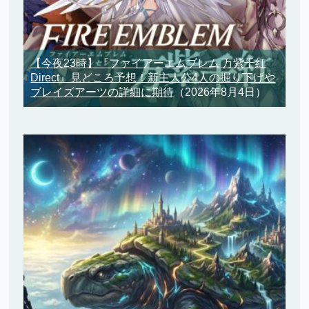
【今夜23時】『ファイアーエムブレム 万紫千紅
Direct』見どころ予想！新主人公4人の掘り下げや
ブレイズアーツの詳細に期待
（2026年8月4日）