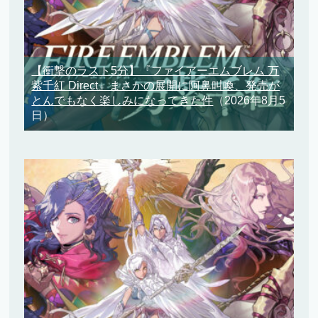
【衝撃のラスト5分】『ファイアーエムブレム 万
紫千紅 Direct』まさかの展開に阿鼻叫喚、発売が
とんでもなく楽しみになってきた件
（2026年8月5
日）