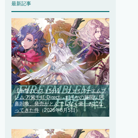
最新記事
【衝撃のラスト5分】『ファイアーエムブ
レム 万紫千紅 Direct』まさかの展開に阿
鼻叫喚、発売がとんでもなく楽しみにな
ってきた件
（2026年8月5日）