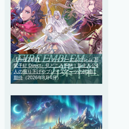
【今夜23時】『ファイアーエムブレム 万
紫千紅 Direct』見どころ予想！新主人公4
人の掘り下げやブレイズアーツの詳細に
期待
（2026年8月4日）