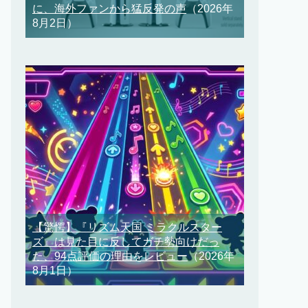
に、海外ファンから猛反発の声
（2026年
8月2日）
【驚愕】『リズム天国 ミラクルスター
ズ』は見た目に反してガチ勢向けだっ
た、94点評価の理由をレビュー
（2026年
8月1日）