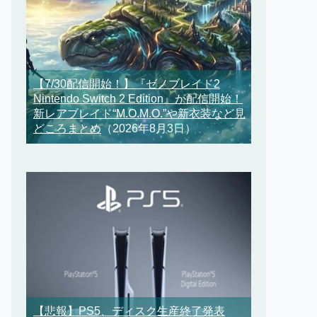
【7/30配信開始！】『ゼノブレイド2
Nintendo Switch 2 Edition』が配信開始！
新レアブレイド“M.O.M.O.”や新衣装など見
どころまとめ
（2026年8月3日）
【悲報】PS5、ディスク生産終了発表