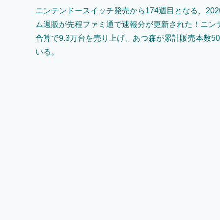
ニンテンドースイッチ発売から174週目となる、202
ム週販が先程ファミ通で速報分が更新された！ニン
合算で9.3万台を売り上げ、あつ森が累計販売本数5
いる。