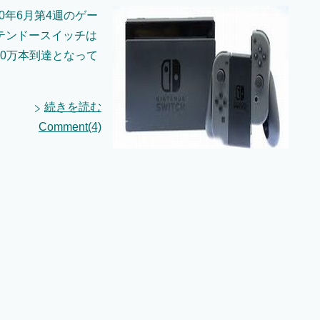
0年6月第4週のゲー
テンドースイッチは
00万本到達となって
続きを読む
Comment(4)