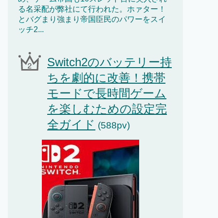
る名采配が弊社にて行われた。ホァター！
とバグまり強まり帝国臣民のパワーをスイ
ッチ2...
Switch2のバッテリー持
ちを劇的に改善！携帯
モードで長時間ゲーム
を楽しむための設定完
全ガイド
(588pv)