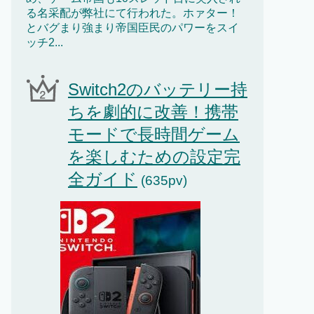
る名采配が弊社にて行われた。ホァター！
とバグまり強まり帝国臣民のパワーをスイ
ッチ2...
Switch2のバッテリー持
ちを劇的に改善！携帯
モードで長時間ゲーム
を楽しむための設定完
全ガイド
(635pv)