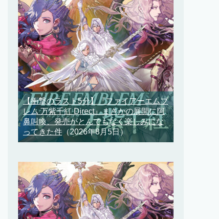
【衝撃のラスト5分】『ファイアーエムブ
レム 万紫千紅 Direct』まさかの展開に阿
鼻叫喚、発売がとんでもなく楽しみにな
ってきた件
（2026年8月5日）