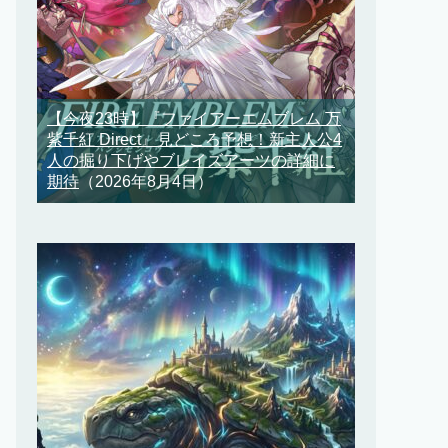
【今夜23時】『ファイアーエムブレム 万
紫千紅 Direct』見どころ予想！新主人公4
人の掘り下げやブレイズアーツの詳細に
期待
（2026年8月4日）