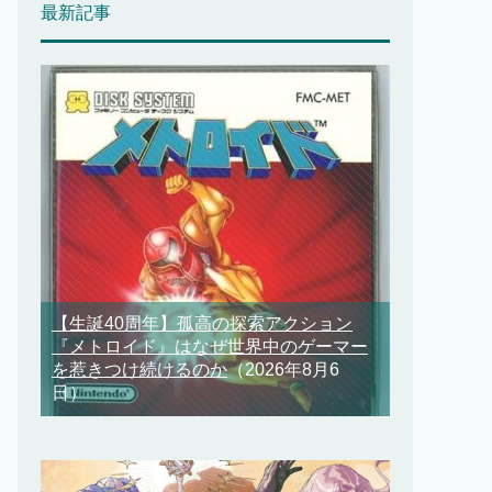
最新記事
【生誕40周年】孤高の探索アクション
『メトロイド』はなぜ世界中のゲーマー
を惹きつけ続けるのか
（2026年8月6
日）