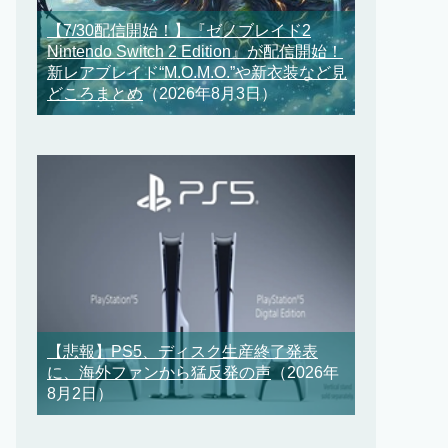
【7/30配信開始！】『ゼノブレイド2
Nintendo Switch 2 Edition』が配信開始！
新レアブレイド“M.O.M.O.”や新衣装など見
どころまとめ
（2026年8月3日）
【悲報】PS5、ディスク生産終了発表
に、海外ファンから猛反発の声
（2026年
8月2日）