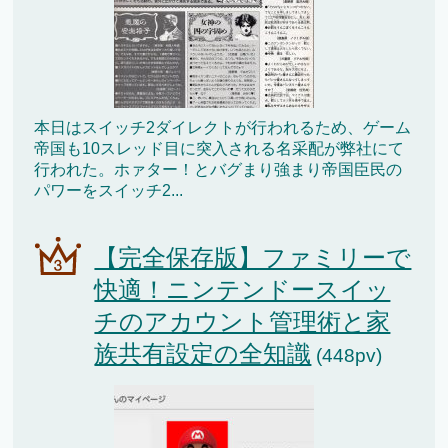
本日はスイッチ2ダイレクトが行われるため、ゲーム
帝国も10スレッド目に突入される名采配が弊社にて
行われた。ホァター！とバグまり強まり帝国臣民の
パワーをスイッチ2...
【完全保存版】ファミリーで
快適！ニンテンドースイッ
チのアカウント管理術と家
族共有設定の全知識
(448pv)