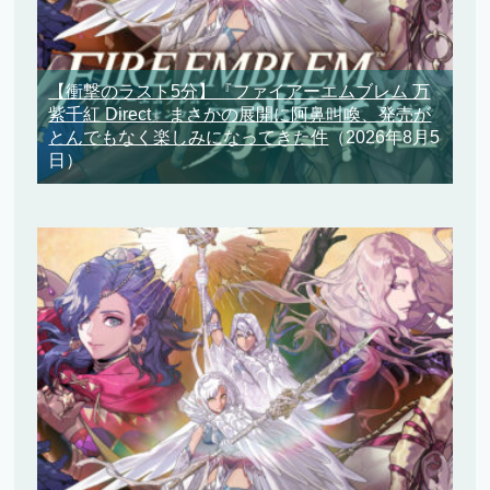
【衝撃のラスト5分】『ファイアーエムブレム 万
紫千紅 Direct』まさかの展開に阿鼻叫喚、発売が
とんでもなく楽しみになってきた件
（2026年8月5
日）