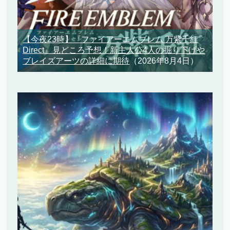
【今夜23時】『ファイアーエムブレム 万紫千紅
Direct』見どころ予想！新主人公4人の掘り下げや
ブレイズアーツの詳細に期待
（2026年8月4日）