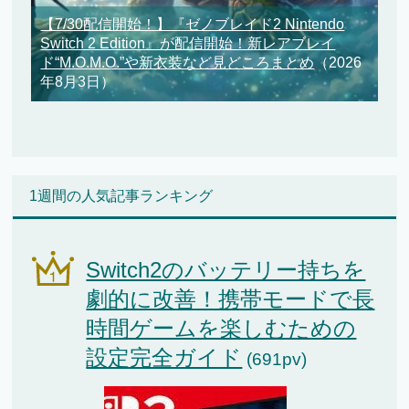
【7/30配信開始！】『ゼノブレイド2 Nintendo
Switch 2 Edition』が配信開始！新レアブレイ
ド“M.O.M.O.”や新衣装など見どころまとめ
（2026
年8月3日）
1週間の人気記事ランキング
Switch2のバッテリー持ちを
劇的に改善！携帯モードで長
時間ゲームを楽しむための
設定完全ガイド
(691pv)