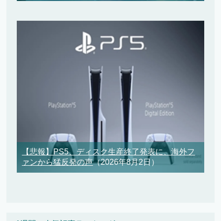
【悲報】PS5、ディスク生産終了発表に、海外フ
ァンから猛反発の声
（2026年8月2日）