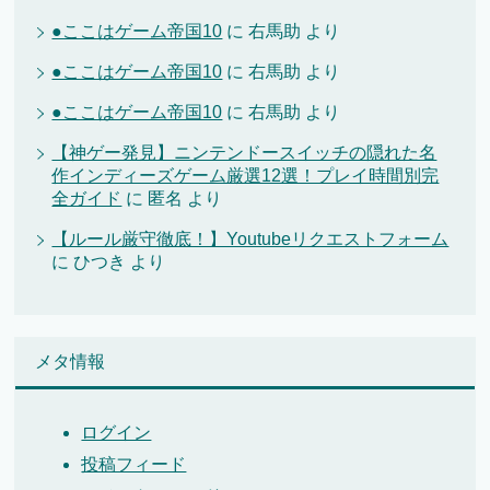
●ここはゲーム帝国10
に
右馬助
より
●ここはゲーム帝国10
に
右馬助
より
●ここはゲーム帝国10
に
右馬助
より
【神ゲー発見】ニンテンドースイッチの隠れた名
作インディーズゲーム厳選12選！プレイ時間別完
全ガイド
に
匿名
より
【ルール厳守徹底！】Youtubeリクエストフォーム
に
ひつき
より
メタ情報
ログイン
投稿フィード