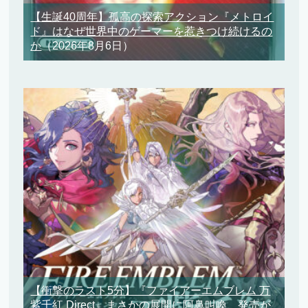
【生誕40周年】孤高の探索アクション『メトロイ
ド』はなぜ世界中のゲーマーを惹きつけ続けるの
か
（2026年8月6日）
【衝撃のラスト5分】『ファイアーエムブレム 万
紫千紅 Direct』まさかの展開に阿鼻叫喚、発売が