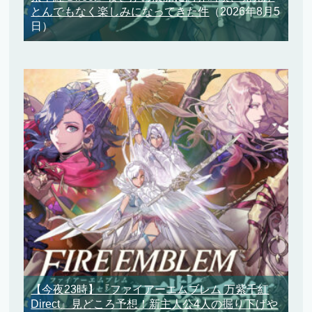
とんでもなく楽しみになってきた件
（2026年8月5
日）
【今夜23時】『ファイアーエムブレム 万紫千紅
Direct』見どころ予想！新主人公4人の掘り下げや