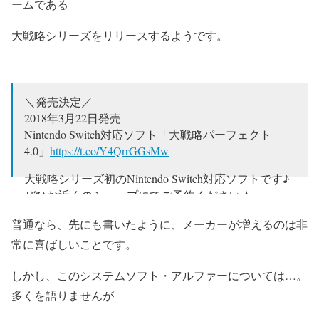
ームである
大戦略シリーズ
をリリースするようです。
＼発売決定／
2018年3月22日発売
Nintendo Switch対応ソフト「大戦略パーフェクト
4.0」
https://t.co/Y4QrrGGsMw
大戦略シリーズ初のNintendo Switch対応ソフトです♪
ぜひお近くのショップにてご予約ください★
pic.twitter.com/lJgvkcPTu5
普通なら、先にも書いたように、メーカーが増えるのは非
— システムソフト・アルファー(株) (@SS_Alpha)
常に喜ばしいことです。
2017年11月9日
しかし、このシステムソフト・アルファーについては…。
多くを語りませんが