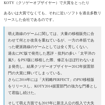
KOTY（クソゲーオブザイヤー）
で大賞をとったり
あるいは大賞でなくても、それに近いソフトを過去多数リ
リースした会社であるのです。
萌え路線のゲームに関しては、大量の移植販売に合
わせて何とか改良を重ねているが、一方の本筋であ
った硬派路線のゲームとしては全く芳しくない。
過去にPC版で発売した悪評・批判の多い「太平洋の
嵐5」をPS3版に移植した際、修正をほぼ行わないま
ま発売し、結果クソゲーオブザイヤー2012年据置部
門の大賞に輝いてしまっている。
さらに2014年には「大戦略PERFECT」のPS3移植版
をリリースし、KOTY2014据置部門の強力な門番とし
て君臨し続けた。
そして萌え方面でも2015年に新主人公の投入で大失