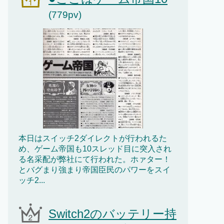
(779pv)
本日はスイッチ2ダイレクトが行われるた
め、ゲーム帝国も10スレッド目に突入され
る名采配が弊社にて行われた。ホァター！
とバグまり強まり帝国臣民のパワーをスイ
ッチ2...
Switch2のバッテリー持