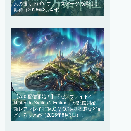
人の掘り下げやブレイズアーツの詳細に
期待
（2026年8月4日）
【7/30配信開始！】『ゼノブレイド2
Nintendo Switch 2 Edition』が配信開始！
新レアブレイド“M.O.M.O.”や新衣装など見
どころまとめ
（2026年8月3日）