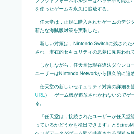
プラットフォームホルダーはパッチ不可能な
を使ったゲームを永久に追放する。
任天堂は，正規に購入されたゲームのデジタ
新たな海賊版対策を実装した。
新しい対策は，Nintendo Switchに
され，潜在的セキュリティの悪夢に見舞われ
しかしながら，任天堂は現在違法ダウンロー
ユーザーはNintendo Networkから恒久的に
任天堂の新しいセキュリティ対策の詳細を提供した
URL
），ゲーム機が追放されかねないのでゲ
る。
「任天堂は，接続されたユーザーが任天堂認
っているかどうかを検出できます」とScire
ヘッダデータがゲーム間で共有される問題を