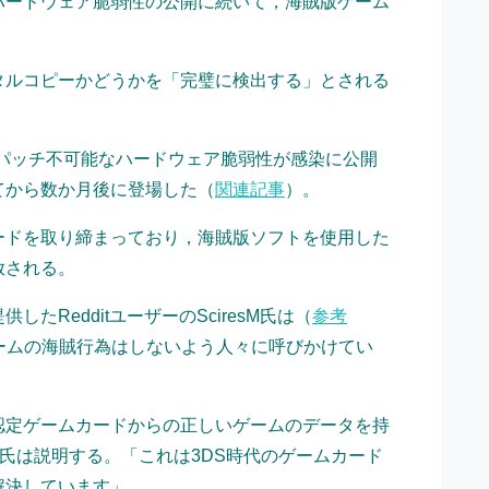
ハードウェア脆弱性の公開に続いて，海賊版ゲーム
ルコピーかどうかを「完璧に検出する」とされる
残されたパッチ不可能なハードウェア脆弱性が感染に公開
てから数か月後に登場した（
関連記事
）。
ドを取り締まっており，海賊版ソフトを使用した
追放される。
RedditユーザーのSciresM氏は（
参考
ームの海賊行為はしないよう人々に呼びかけてい
定ゲームカードからの正しいゲームのデータを持
sM氏は説明する。「これは3DS時代のゲームカード
解決しています」