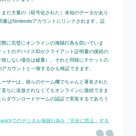
まだ大量の（暗号化された）未知のデータがあり
書はNintendoアカウントにリンクされます。証
」
際に完璧にオンラインの海賊行為を防いでいま
ットのデバイスIDがクライアント証明書の接続の
一致しない場合は破棄）。それと同様にチケットの
ndoアカウントと一致するかも検証できます。
ーザーは，彼らのゲーム機でちゃんと署名された
て直ちに追放されなくてもオンラインに接続できま
たらダウンロードゲームの認証で実装するであろう
witchでのデジタル海賊行為を「完全に防止」する