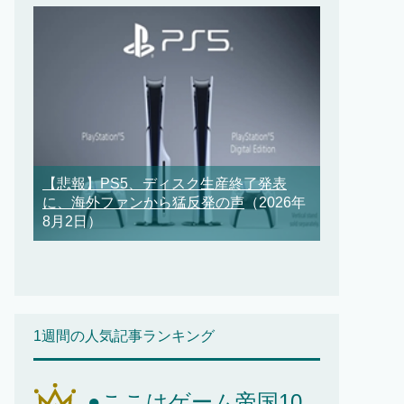
【悲報】PS5、ディスク生産終了発表
に、海外ファンから猛反発の声
（2026年
8月2日）
1週間の人気記事ランキング
●ここはゲーム帝国10