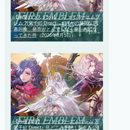
【衝撃のラスト5分】『ファイアーエムブ
レム 万紫千紅 Direct』まさかの展開に阿
鼻叫喚、発売がとんでもなく楽しみにな
ってきた件
（2026年8月5日）
【今夜23時】『ファイアーエムブレム 万
紫千紅 Direct』見どころ予想！新主人公4