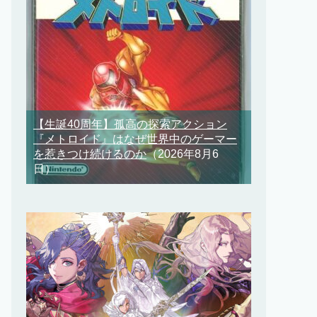
【生誕40周年】孤高の探索アクション
『メトロイド』はなぜ世界中のゲーマー
を惹きつけ続けるのか
（2026年8月6
日）