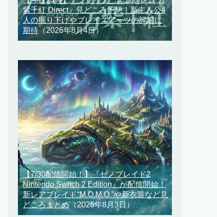
紫千紅 Direct』見どころ予想！新主人公4
人の掘り下げやブレイズアーツの詳細に
期待
（2026年8月4日）
【7/30配信開始！】『ゼノブレイド2
Nintendo Switch 2 Edition』が配信開始！
新レアブレイド“M.O.M.O.”や新衣装など見
どころまとめ
（2026年8月3日）