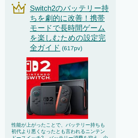
Switch2のバッテリー持
ちを劇的に改善！携帯
モードで長時間ゲーム
を楽しむための設定完
全ガイド
(617pv)
性能が上がったことで、バッテリー持ちも
初代より悪くなったとも言われるニンテン
ドースイッチ2。バッテリー消費を抑え、少