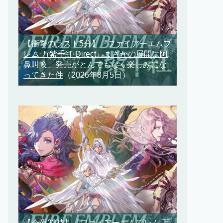
【衝撃のラスト5分】『ファイアーエムブ
レム 万紫千紅 Direct』まさかの展開に阿
鼻叫喚、発売がとんでもなく楽しみにな
ってきた件
（2026年8月5日）
【今夜23時】『ファイアーエムブレム 万