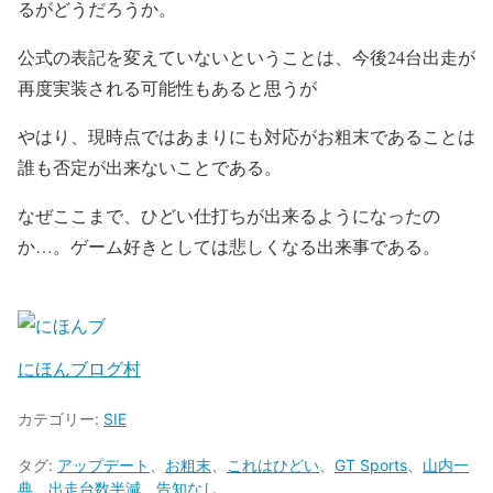
るがどうだろうか。
公式の表記を変えていないということは、今後24台出走が
再度実装される可能性もあると思うが
やはり、現時点ではあまりにも対応がお粗末であることは
誰も否定が出来ないことである。
なぜここまで、ひどい仕打ちが出来るようになったの
か…。ゲーム好きとしては悲しくなる出来事である。
にほんブログ村
カテゴリー:
SIE
タグ:
アップデート
、
お粗末
、
これはひどい
、
GT Sports
、
山内一
典
、
出走台数半減
、
告知なし