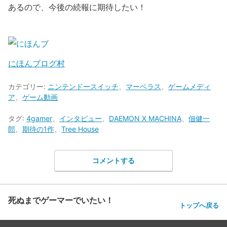
あるので、今後の続報に期待したい！
にほんブログ村
カテゴリー:
ニンテンドースイッチ
、
マーベラス
、
ゲームメディ
ア
、
ゲーム動画
タグ:
4gamer
、
インタビュー
、
DAEMON X MACHINA
、
佃健一
郎
、
期待の1作
、
Tree House
コメントする
死ぬまでゲーマーでいたい！
トップへ戻る