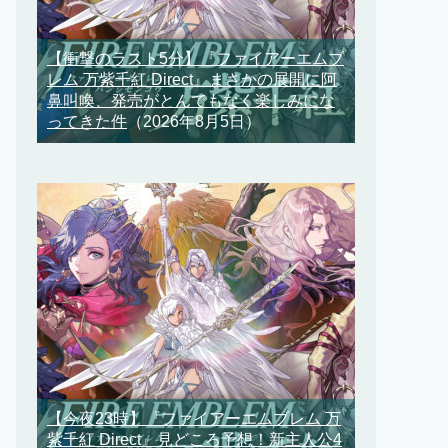
【衝撃のラスト5分】『ファイアーエムブ
レム 万紫千紅 Direct』まさかの展開に阿
鼻叫喚、発売がとんでもなく楽しみにな
ってきた件
（2026年8月5日）
【今夜23時】『ファイアーエムブレム 万
紫千紅 Direct』見どころ予想！新主人公4