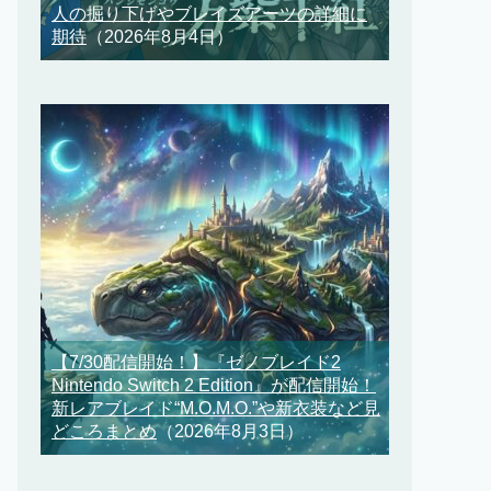
人の掘り下げやブレイズアーツの詳細に
期待
（2026年8月4日）
【7/30配信開始！】『ゼノブレイド2
Nintendo Switch 2 Edition』が配信開始！
新レアブレイド“M.O.M.O.”や新衣装など見
どころまとめ
（2026年8月3日）