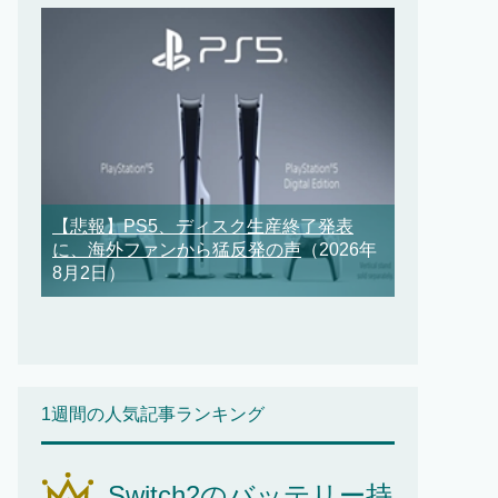
【悲報】PS5、ディスク生産終了発表
に、海外ファンから猛反発の声
（2026年
8月2日）
1週間の人気記事ランキング
Switch2のバッテリー持