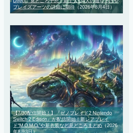
Direct』見どころ予想！新主人公4人の掘り下げや
ブレイズアーツの詳細に期待
（2026年8月4日）
【7/30配信開始！】『ゼノブレイド2 Nintendo
Switch 2 Edition』が配信開始！新レアブレイ
ド“M.O.M.O.”や新衣装など見どころまとめ
（2026
年8月3日）