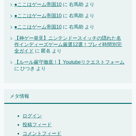
●ここはゲーム帝国10
に
右馬助
より
●ここはゲーム帝国10
に
右馬助
より
●ここはゲーム帝国10
に
右馬助
より
【神ゲー発見】ニンテンドースイッチの隠れた名
作インディーズゲーム厳選12選！プレイ時間別完
全ガイド
に
匿名
より
【ルール厳守徹底！】Youtubeリクエストフォーム
に
ひつき
より
メタ情報
ログイン
投稿フィード
コメントフィード