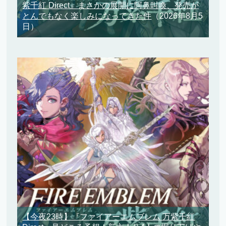
紫千紅 Direct』まさかの展開に阿鼻叫喚、発売が
とんでもなく楽しみになってきた件
（2026年8月5
日）
【今夜23時】『ファイアーエムブレム 万紫千紅