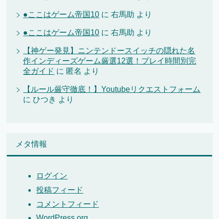
●ここはゲーム帝国10
に
右馬助
より
●ここはゲーム帝国10
に
右馬助
より
【神ゲー発見】ニンテンドースイッチの隠れた名
作インディーズゲーム厳選12選！プレイ時間別完
全ガイド
に
匿名
より
【ルール厳守徹底！】Youtubeリクエストフォーム
に
ひつき
より
メタ情報
ログイン
投稿フィード
コメントフィード
WordPress.org