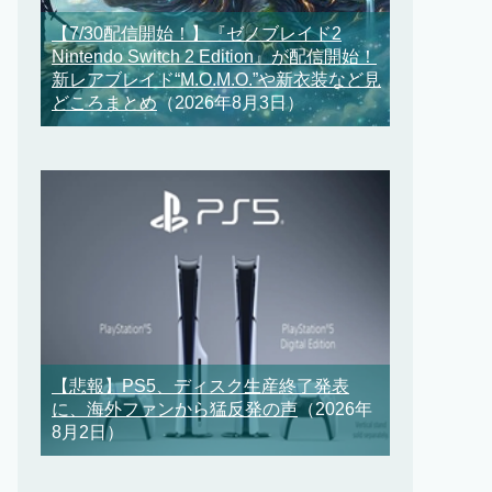
【7/30配信開始！】『ゼノブレイド2
Nintendo Switch 2 Edition』が配信開始！
新レアブレイド“M.O.M.O.”や新衣装など見
どころまとめ
（2026年8月3日）
【悲報】PS5、ディスク生産終了発表
に、海外ファンから猛反発の声
（2026年
8月2日）