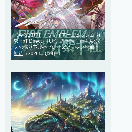
【今夜23時】『ファイアーエムブレム 万
紫千紅 Direct』見どころ予想！新主人公4
人の掘り下げやブレイズアーツの詳細に
期待
（2026年8月4日）