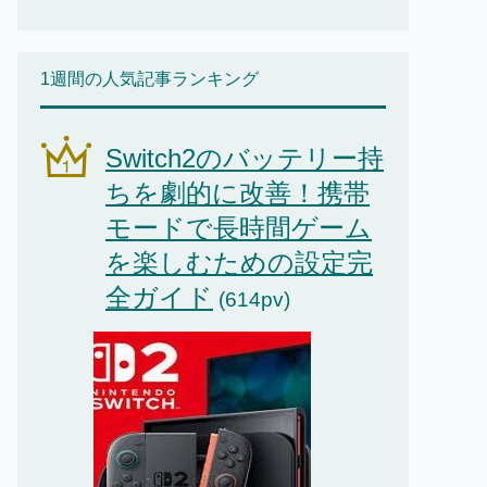
1週間の人気記事ランキング
Switch2のバッテリー持
ちを劇的に改善！携帯
モードで長時間ゲーム
を楽しむための設定完
全ガイド
(614pv)