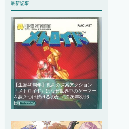
最新記事
【生誕40周年】孤高の探索アクション
『メトロイド』はなぜ世界中のゲーマー
を惹きつけ続けるのか
（2026年8月6
日）