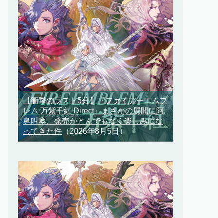
【衝撃のラスト5分】『ファイアーエムブ
レム 万紫千紅 Direct』まさかの展開に阿
鼻叫喚、発売がとんでもなく楽しみにな
ってきた件
（2026年8月5日）