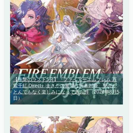
【衝撃のラスト5分】『ファイアーエムブレム 万
紫千紅 Direct』まさかの展開に阿鼻叫喚、発売が
とんでもなく楽しみになってきた件
（2026年8月5
日）