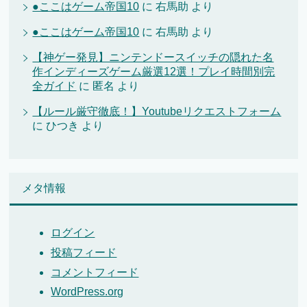
●ここはゲーム帝国10
に
右馬助
より
●ここはゲーム帝国10
に
右馬助
より
【神ゲー発見】ニンテンドースイッチの隠れた名
作インディーズゲーム厳選12選！プレイ時間別完
全ガイド
に
匿名
より
【ルール厳守徹底！】Youtubeリクエストフォーム
に
ひつき
より
メタ情報
ログイン
投稿フィード
コメントフィード
WordPress.org