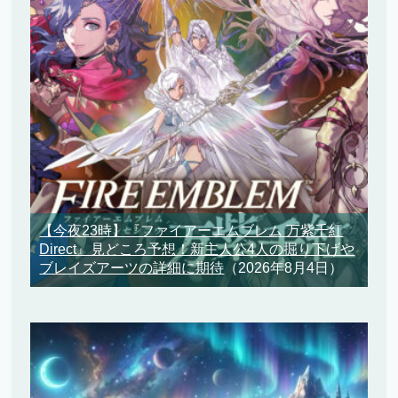
【今夜23時】『ファイアーエムブレム 万紫千紅
Direct』見どころ予想！新主人公4人の掘り下げや
ブレイズアーツの詳細に期待
（2026年8月4日）