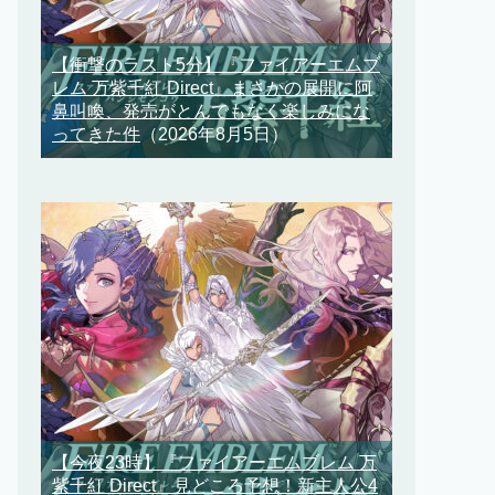
【衝撃のラスト5分】『ファイアーエムブ
レム 万紫千紅 Direct』まさかの展開に阿
鼻叫喚、発売がとんでもなく楽しみにな
ってきた件
（2026年8月5日）
【今夜23時】『ファイアーエムブレム 万
紫千紅 Direct』見どころ予想！新主人公4