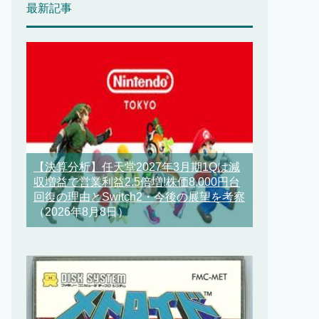
最新記事
【決算分析】任天堂2027年3月期1Qは減
収増益で営業利益2.5倍増!株価8,000円台
回復の理由とSwitch2・今後の展望を考察
（2026年8月8日）