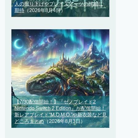
人の掘り下げやブレイズアーツの詳細に
期待
（2026年8月4日）
【7/30配信開始！】『ゼノブレイド2
Nintendo Switch 2 Edition』が配信開始！
新レアブレイド“M.O.M.O.”や新衣装など見
どころまとめ
（2026年8月3日）