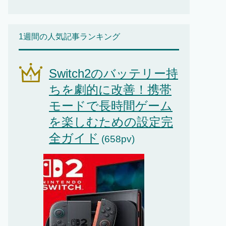
1週間の人気記事ランキング
Switch2のバッテリー持
ちを劇的に改善！携帯
モードで長時間ゲーム
を楽しむための設定完
全ガイド
(658pv)