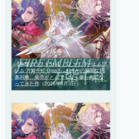
【衝撃のラスト5分】『ファイアーエムブ
レム 万紫千紅 Direct』まさかの展開に阿
鼻叫喚、発売がとんでもなく楽しみにな
ってきた件
（2026年8月5日）