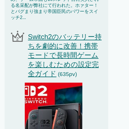
る名采配が弊社にて行われた。ホァター！
とバグまり強まり帝国臣民のパワーをスイ
ッチ2...
Switch2のバッテリー持
ちを劇的に改善！携帯
モードで長時間ゲーム
を楽しむための設定完
全ガイド
(635pv)