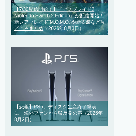
【7/30配信開始！】『ゼノブレイド2
Nintendo Switch 2 Edition』が配信開始！
新レアブレイド“M.O.M.O.”や新衣装など見
どころまとめ
（2026年8月3日）
【悲報】PS5、ディスク生産終了発表
に、海外ファンから猛反発の声
（2026年
8月2日）