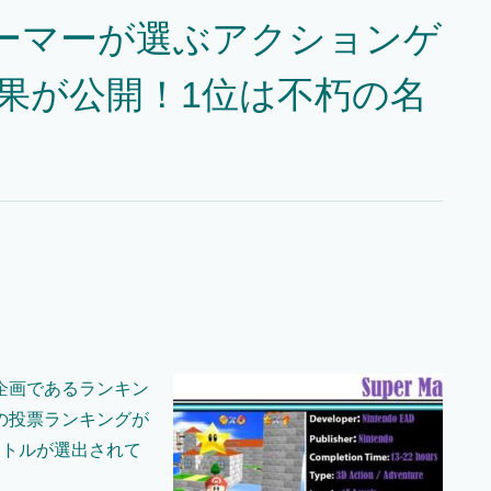
ーマーが選ぶアクションゲ
結果が公開！1位は不朽の名
！
企画であるランキン
の投票ランキングが
イトルが選出されて