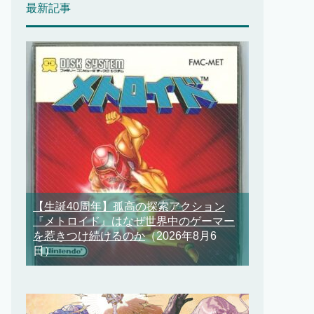
最新記事
【生誕40周年】孤高の探索アクション
『メトロイド』はなぜ世界中のゲーマー
を惹きつけ続けるのか
（2026年8月6
日）