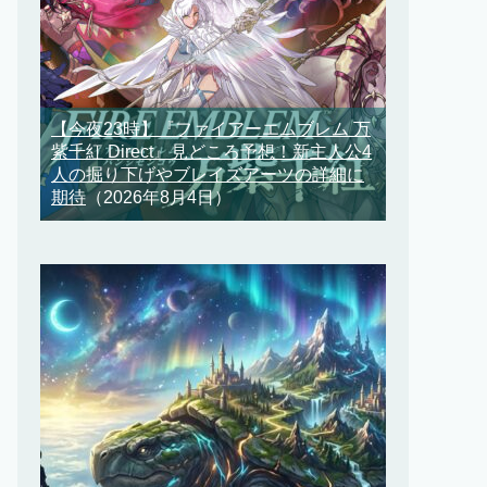
【今夜23時】『ファイアーエムブレム 万
紫千紅 Direct』見どころ予想！新主人公4
人の掘り下げやブレイズアーツの詳細に
期待
（2026年8月4日）