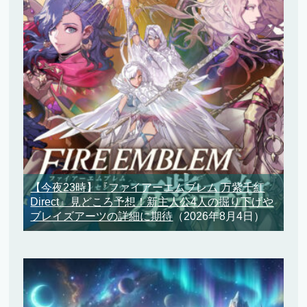
【今夜23時】『ファイアーエムブレム 万紫千紅
Direct』見どころ予想！新主人公4人の掘り下げや
ブレイズアーツの詳細に期待
（2026年8月4日）