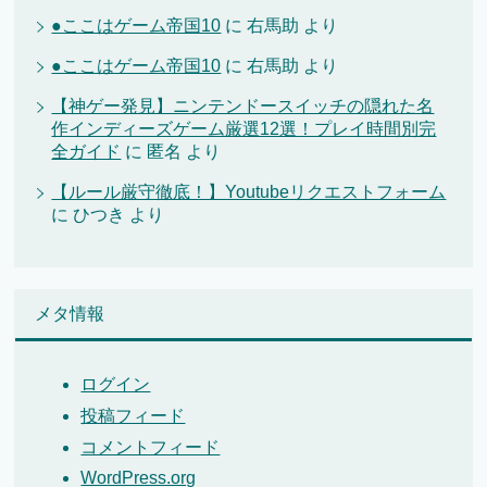
●ここはゲーム帝国10
に
右馬助
より
●ここはゲーム帝国10
に
右馬助
より
【神ゲー発見】ニンテンドースイッチの隠れた名
作インディーズゲーム厳選12選！プレイ時間別完
全ガイド
に
匿名
より
【ルール厳守徹底！】Youtubeリクエストフォーム
に
ひつき
より
メタ情報
ログイン
投稿フィード
コメントフィード
WordPress.org