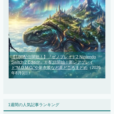
【7/30配信開始！】『ゼノブレイド2 Nintendo
Switch 2 Edition』が配信開始！新レアブレイ
ド“M.O.M.O.”や新衣装など見どころまとめ
（2026
年8月3日）
1週間の人気記事ランキング