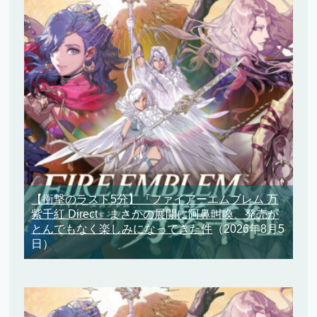
【衝撃のラスト5分】『ファイアーエムブレム 万
紫千紅 Direct』まさかの展開に阿鼻叫喚、発売が
とんでもなく楽しみになってきた件
（2026年8月5
日）