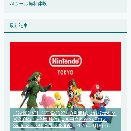
AIツール無料体験
最新記事
【決算分析】任天堂2027年3月期1Qは減収増益で
営業利益2.5倍増!株価8,000円台回復の理由と
Switch2・今後の展望を考察
（2026年8月8日）