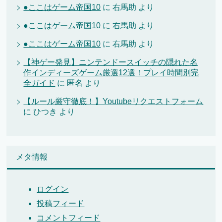
●ここはゲーム帝国10
に
右馬助
より
●ここはゲーム帝国10
に
右馬助
より
●ここはゲーム帝国10
に
右馬助
より
【神ゲー発見】ニンテンドースイッチの隠れた名
作インディーズゲーム厳選12選！プレイ時間別完
全ガイド
に
匿名
より
【ルール厳守徹底！】Youtubeリクエストフォーム
に
ひつき
より
メタ情報
ログイン
投稿フィード
コメントフィード