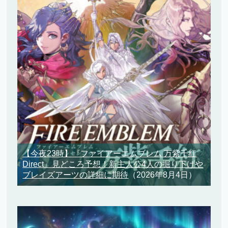
【今夜23時】『ファイアーエムブレム 万紫千紅
Direct』見どころ予想！新主人公4人の掘り下げや
ブレイズアーツの詳細に期待
（2026年8月4日）