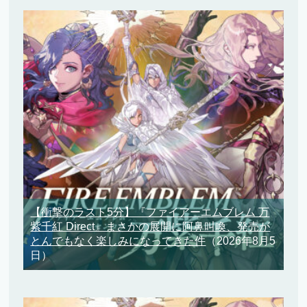
【衝撃のラスト5分】『ファイアーエムブレム 万
紫千紅 Direct』まさかの展開に阿鼻叫喚、発売が
とんでもなく楽しみになってきた件
（2026年8月5
日）