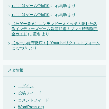
●ここはゲーム帝国10
に
右馬助
より
●ここはゲーム帝国10
に
右馬助
より
【神ゲー発見】ニンテンドースイッチの隠れた名
作インディーズゲーム厳選12選！プレイ時間別完
全ガイド
に
匿名
より
【ルール厳守徹底！】Youtubeリクエストフォーム
に
ひつき
より
メタ情報
ログイン
投稿フィード
コメントフィード
WordPress.org