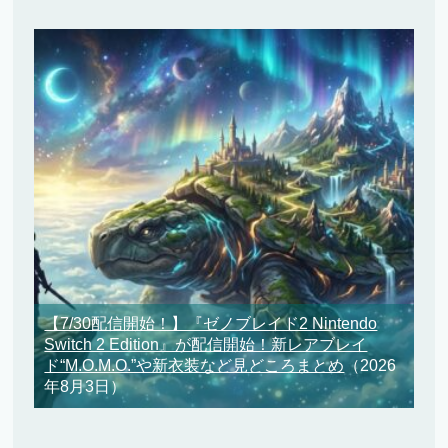
【7/30配信開始！】『ゼノブレイド2 Nintendo
Switch 2 Edition』が配信開始！新レアブレイ
ド“M.O.M.O.”や新衣装など見どころまとめ
（2026
年8月3日）