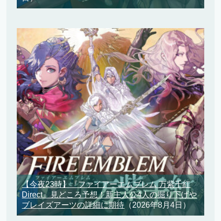
【今夜23時】『ファイアーエムブレム 万紫千紅
Direct』見どころ予想！新主人公4人の掘り下げや
ブレイズアーツの詳細に期待
（2026年8月4日）