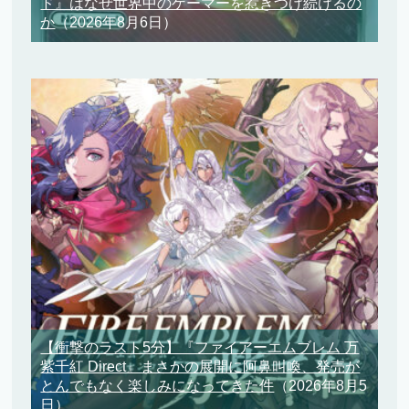
ド』はなぜ世界中のゲーマーを惹きつけ続けるの
か
（2026年8月6日）
【衝撃のラスト5分】『ファイアーエムブレム 万
紫千紅 Direct』まさかの展開に阿鼻叫喚、発売が
とんでもなく楽しみになってきた件
（2026年8月5
日）