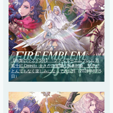
【衝撃のラスト5分】『ファイアーエムブレム 万
紫千紅 Direct』まさかの展開に阿鼻叫喚、発売が
とんでもなく楽しみになってきた件
（2026年8月5
日）