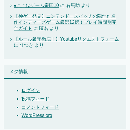
●ここはゲーム帝国10
に
右馬助
より
【神ゲー発見】ニンテンドースイッチの隠れた名
作インディーズゲーム厳選12選！プレイ時間別完
全ガイド
に
匿名
より
【ルール厳守徹底！】Youtubeリクエストフォーム
に
ひつき
より
メタ情報
ログイン
投稿フィード
コメントフィード
WordPress.org