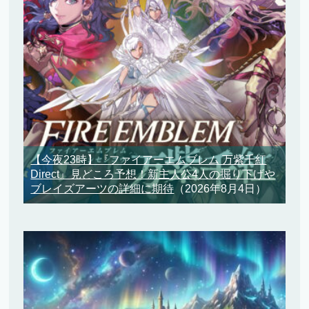
【今夜23時】『ファイアーエムブレム 万紫千紅
Direct』見どころ予想！新主人公4人の掘り下げや
ブレイズアーツの詳細に期待
（2026年8月4日）