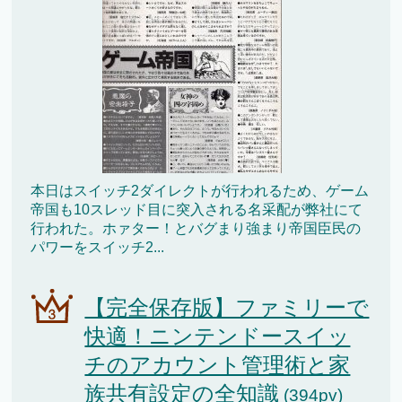
本日はスイッチ2ダイレクトが行われるため、ゲーム
帝国も10スレッド目に突入される名采配が弊社にて
行われた。ホァター！とバグまり強まり帝国臣民の
パワーをスイッチ2...
【完全保存版】ファミリーで
快適！ニンテンドースイッ
チのアカウント管理術と家
族共有設定の全知識
(394pv)