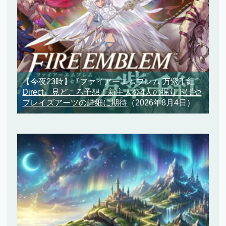
【今夜23時】『ファイアーエムブレム 万紫千紅
Direct』見どころ予想！新主人公4人の掘り下げや
ブレイズアーツの詳細に期待
（2026年8月4日）