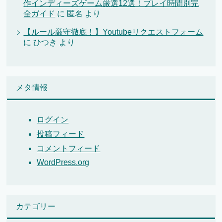
作インディーズゲーム厳選12選！プレイ時間別完
全ガイド
に
匿名
より
【ルール厳守徹底！】Youtubeリクエストフォーム
に
ひつき
より
メタ情報
ログイン
投稿フィード
コメントフィード
WordPress.org
カテゴリー