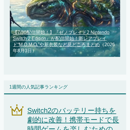
【7/30配信開始！】『ゼノブレイド2 Nintendo
Switch 2 Edition』が配信開始！新レアブレイ
ド“M.O.M.O.”や新衣装など見どころまとめ
（2026
年8月3日）
1週間の人気記事ランキング
Switch2のバッテリー持ちを
劇的に改善！携帯モードで長
時間ゲームを楽しむための