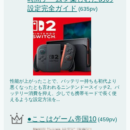
設定完全ガイド
(635pv)
性能が上がったことで、バッテリー持ちも初代より
悪くなったとも言われるニンテンドースイッチ2。バ
ッテリー消費を抑え、少しでも携帯モードで長く使
えるような設定方法を...
●ここはゲーム帝国10
(459pv)