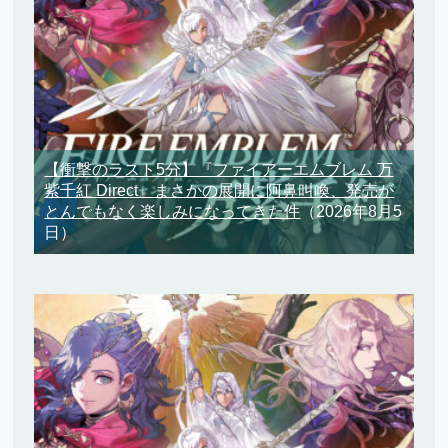
【衝撃のラスト5分】『ファイアーエムブレム 万
紫千紅 Direct』まさかの展開に阿鼻叫喚、発売が
とんでもなく楽しみになってきた件
（2026年8月5
日）