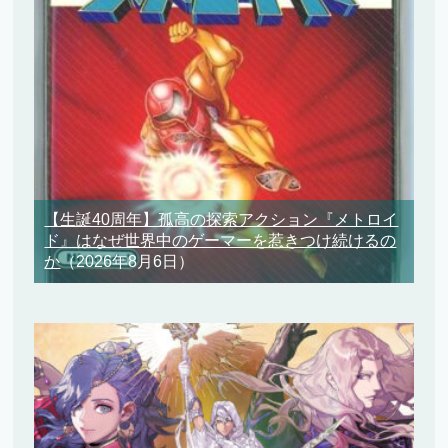
【生誕40周年】孤高の探索アクション『メトロイ
ド』はなぜ世界中のゲーマーを惹きつけ続けるの
か
（2026年8月6日）