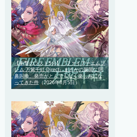
【衝撃のラスト5分】『ファイアーエムブ
レム 万紫千紅 Direct』まさかの展開に阿
鼻叫喚、発売がとんでもなく楽しみにな
ってきた件
（2026年8月5日）