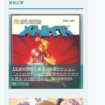
最新記事
【生誕40周年】孤高の探索アクション
『メトロイド』はなぜ世界中のゲーマー
を惹きつけ続けるのか
（2026年8月6
日）