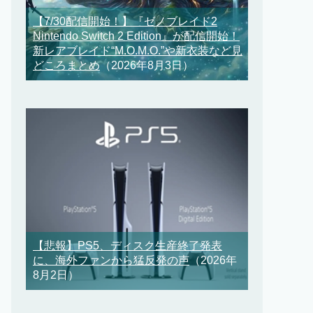
【7/30配信開始！】『ゼノブレイド2
Nintendo Switch 2 Edition』が配信開始！
新レアブレイド“M.O.M.O.”や新衣装など見
どころまとめ
（2026年8月3日）
【悲報】PS5、ディスク生産終了発表
に、海外ファンから猛反発の声
（2026年
8月2日）