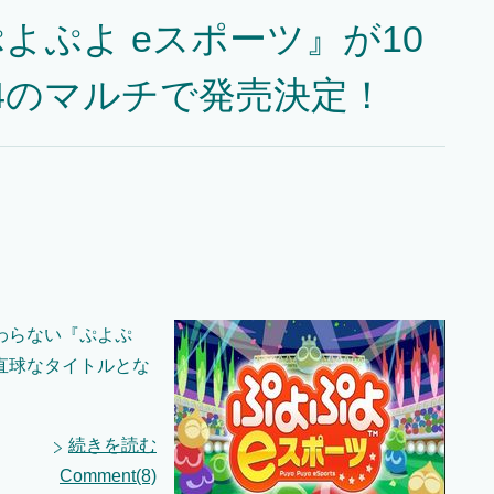
よぷよ eスポーツ』が10
S4のマルチで発売決定！
わらない『ぷよぷ
直球なタイトルとな
続きを読む
Comment(8)