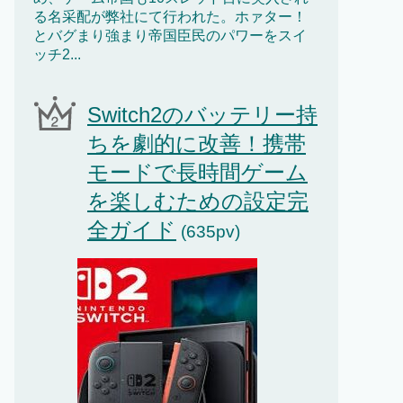
る名采配が弊社にて行われた。ホァター！
とバグまり強まり帝国臣民のパワーをスイ
ッチ2...
Switch2のバッテリー持
ちを劇的に改善！携帯
モードで長時間ゲーム
を楽しむための設定完
全ガイド
(635pv)