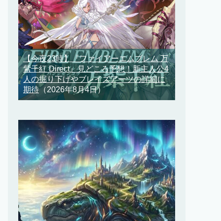
【今夜23時】『ファイアーエムブレム 万
紫千紅 Direct』見どころ予想！新主人公4
人の掘り下げやブレイズアーツの詳細に
期待
（2026年8月4日）