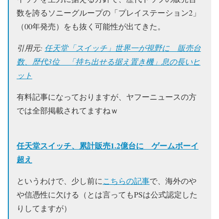
数を誇るソニーグループの「プレイステーション2」
（00年発売）をも抜く可能性が出てきた。
引用元:
任天堂「スイッチ」世界一が視野に 販売台
数、歴代3位 「持ち出せる据え置き機」息の長いヒ
ット
有料記事になっておりますが、ヤフーニュースの方
では全部掲載されてますねｗ
任天堂スイッチ、累計販売1.2億台に ゲームボーイ
超え
というわけで、少し前に
こちらの記事
で、海外のや
や信憑性に欠ける（とは言ってもPSは公式認定した
りしてますが）