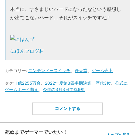
本当に、すさまじいハードになったなという感想し
か出てこないハード…それがスイッチですね！
にほんブログ村
カテゴリー:
ニンテンドースイッチ
、
任天堂
、
ゲーム売上
タグ:
1億2255万台
、
2022年度第3四半期決算
、
歴代3位
、
公式に
ゲームボーイ越え
、
今年の3月3日で丸6年
コメントする
死ぬまでゲーマーでいたい！
トップへ戻る