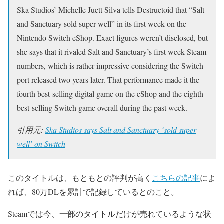
Ska Studios’ Michelle Juett Silva tells Destructoid that “Salt
and Sanctuary sold super well” in its first week on the
Nintendo Switch eShop. Exact figures weren’t disclosed, but
she says that it rivaled Salt and Sanctuary’s first week Steam
numbers, which is rather impressive considering the Switch
port released two years later. That performance made it the
fourth best-selling digital game on the eShop and the eighth
best-selling Switch game overall during the past week.
引用元:
Ska Studios says Salt and Sanctuary ‘sold super
well’ on Switch
このタイトルは、もともとの評判が高く
こちらの記事
によ
れば、80万DLを累計で記録しているとのこと。
Steamでは今、一部のタイトルだけが売れているような状