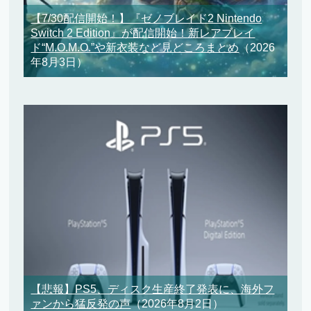
【7/30配信開始！】『ゼノブレイド2 Nintendo
Switch 2 Edition』が配信開始！新レアブレイ
ド“M.O.M.O.”や新衣装など見どころまとめ
（2026
年8月3日）
【悲報】PS5、ディスク生産終了発表に、海外フ
ァンから猛反発の声
（2026年8月2日）