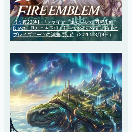
【今夜23時】『ファイアーエムブレム 万紫千紅
Direct』見どころ予想！新主人公4人の掘り下げや
ブレイズアーツの詳細に期待
（2026年8月4日）