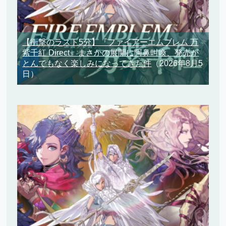
【衝撃のラスト5分】『ファイアーエムブレム 万
紫千紅 Direct』まさかの展開に阿鼻叫喚、発売が
とんでもなく楽しみになってきた件
（2026年8月5
日）