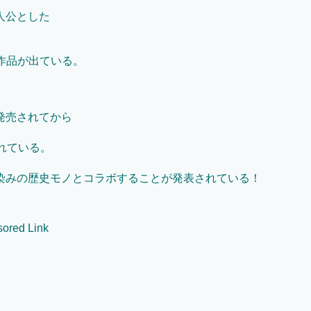
人公とした
作品が出ている。
発売されてから
れている。
染みの歴史モノとコラボすることが発表されている！
ored Link