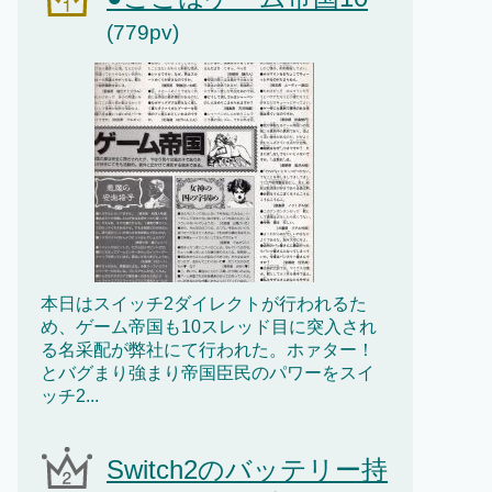
(779pv)
本日はスイッチ2ダイレクトが行われるた
め、ゲーム帝国も10スレッド目に突入され
る名采配が弊社にて行われた。ホァター！
とバグまり強まり帝国臣民のパワーをスイ
ッチ2...
Switch2のバッテリー持