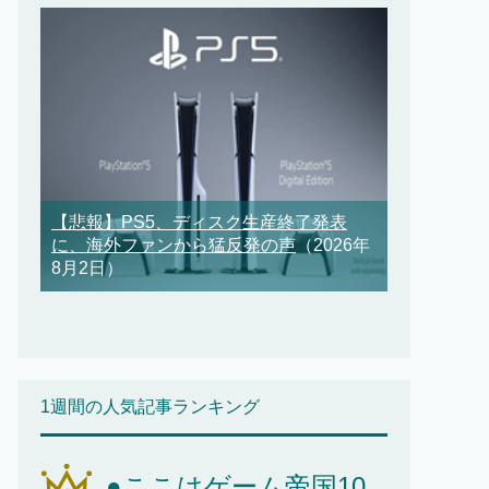
【悲報】PS5、ディスク生産終了発表
に、海外ファンから猛反発の声
（2026年
8月2日）
1週間の人気記事ランキング
●ここはゲーム帝国10