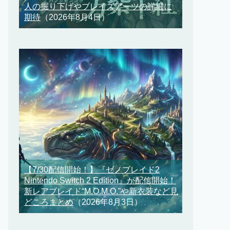
人の掘り下げやブレイズアーツの詳細に
期待
（2026年8月4日）
【7/30配信開始！】『ゼノブレイド2
Nintendo Switch 2 Edition』が配信開始！
新レアブレイド“M.O.M.O.”や新衣装など見
どころまとめ
（2026年8月3日）