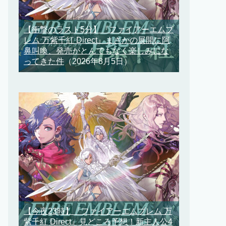
【衝撃のラスト5分】『ファイアーエムブ
レム 万紫千紅 Direct』まさかの展開に阿
鼻叫喚、発売がとんでもなく楽しみにな
ってきた件
（2026年8月5日）
【今夜23時】『ファイアーエムブレム 万
紫千紅 Direct』見どころ予想！新主人公4