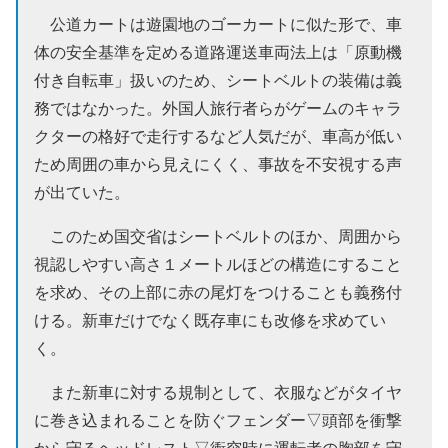
公道カートは遊園地のゴーカートに似た形で、車
体の安全基準を定める道路運送車両法上は「原動機
付き自転車」扱いのため、シートベルトの装備は義
務ではなかった。外国人旅行者らがゲームのキャラ
クターの格好で走行するなど人気だが、車高が低い
ため周囲の車から見えにくく、事故を不安視する声
が出ていた。
このため国交省はシートベルトのほか、周囲から
視認しやすい高さ１メートルほどの構造にすること
を求め、その上部に赤の尾灯をつけることも義務付
ける。新車だけでなく既存車にも改修を求めてい
く。
また新車に対する規制として、衣服などがタイヤ
に巻き込まれることを防ぐフェンダー▽頭部を衝撃
から守るヘッドレスト▽衝突時に運転者の胸部を守