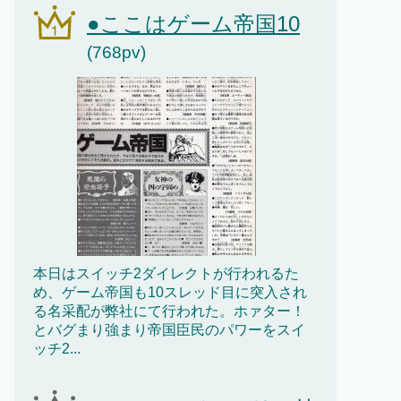
●ここはゲーム帝国10
(768pv)
本日はスイッチ2ダイレクトが行われるた
め、ゲーム帝国も10スレッド目に突入され
る名采配が弊社にて行われた。ホァター！
とバグまり強まり帝国臣民のパワーをスイ
ッチ2...