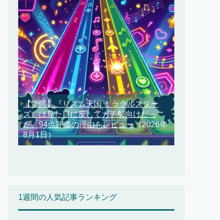
【驚愕】『リズム天国 ミラクルスター
ズ』は見た目に反してガチ勢向けだっ
た、94点評価の理由をレビュー
（2026年
8月1日）
1週間の人気記事ランキング