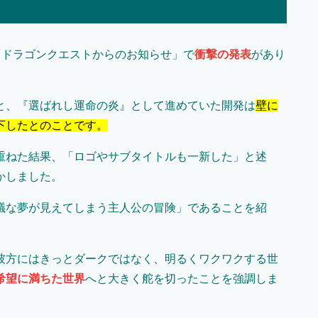
組「ドラゴンクエストからのお知らせ」で
衝撃の発表
があり
と、『選ばれし運命の炎』として進めていた開発は
壁に
下したとのことです。
重ねた結果、「ロゴやサブタイトルも一新した」と述
かしました。
議な夢が見えてしまう主人公の冒険」であることを紹
彼方にはきっとダークではなく、明るくワクワクする世
希望に満ちた世界
へと大きく舵を切ったことを強調しま