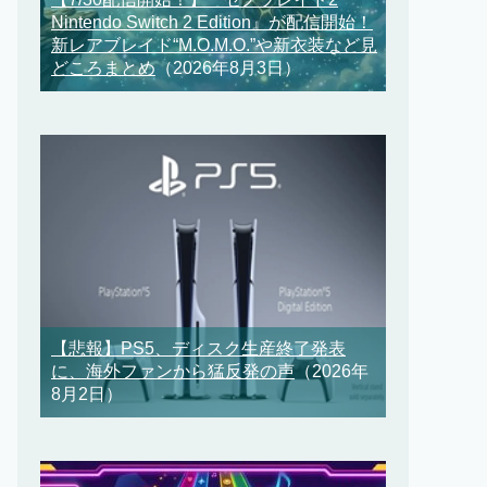
Nintendo Switch 2 Edition』が配信開始！
新レアブレイド“M.O.M.O.”や新衣装など見
どころまとめ
（2026年8月3日）
【悲報】PS5、ディスク生産終了発表
に、海外ファンから猛反発の声
（2026年
8月2日）