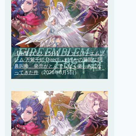
【衝撃のラスト5分】『ファイアーエムブ
レム 万紫千紅 Direct』まさかの展開に阿
鼻叫喚、発売がとんでもなく楽しみにな
ってきた件
（2026年8月5日）