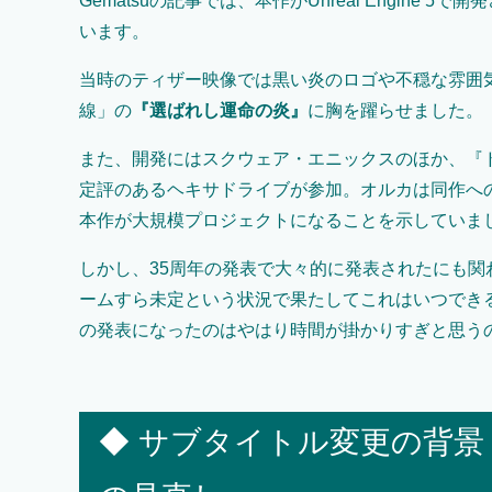
Gematsuの記事では、本作がUnreal Engin
います。
当時のティザー映像では黒い炎のロゴや不穏な雰囲
線」の
『選ばれし運命の炎』
に胸を躍らせました。
また、開発にはスクウェア・エニックスのほか、『ド
定評のあるヘキサドライブが参加。オルカは同作への参加を
本作が大規模プロジェクトになることを示していま
しかし、35周年の発表で大々的に発表されたにも
ームすら未定という状況で果たしてこれはいつできる
の発表になったのはやはり時間が掛かりすぎと思う
◆ サブタイトル変更の背景