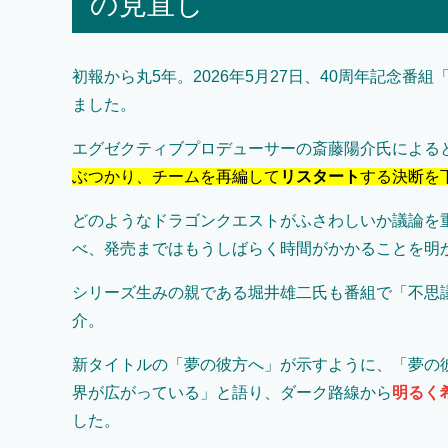
の見直し
初報から丸5年。2026年5月27日、40周年記念番
ました。
エグゼクティブプロデューサーの斎藤陽介氏による
ぶつかり、チームを再編して
リスタート
する決断を
どのようなドラゴンクエストがふさわしいか議論を
べ、発売まではもうしばらく時間がかかることを明
シリーズ生みの親である堀井雄二氏も番組で「不思
介。
新タイトルの「夢の彼方へ」が示すように、「夢の
界が広がっている」と語り、ダーク路線から
明るく
した。