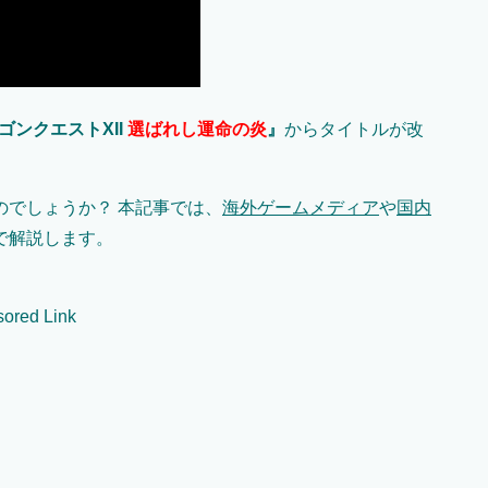
ゴンクエストXII
選ばれし運命の炎
』
からタイトルが改
のでしょうか？ 本記事では、
海外ゲームメディア
や
国内
で解説します。
ored Link