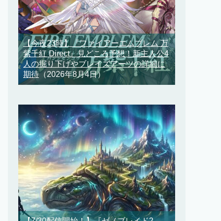
【今夜23時】『ファイアーエムブレム 万
紫千紅 Direct』見どころ予想！新主人公4
人の掘り下げやブレイズアーツの詳細に
期待
（2026年8月4日）
【7/30配信開始！】『ゼノブレイド2