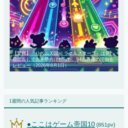
【驚愕】『リズム天国 ミラクルスターズ』は見た
目に反してガチ勢向けだった、94点評価の理由を
レビュー
（2026年8月1日）
1週間の人気記事ランキング
●ここはゲーム帝国10
(851pv)