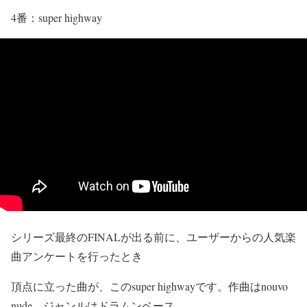
4番：super highway
シリーズ最終のFINALが出る前に、ユーザーからの人気楽
曲アンケートを行ったとき
頂点に立った曲が、このsuper highwayです。作曲はnouvo
nude。ジャンルはドラムンベース。