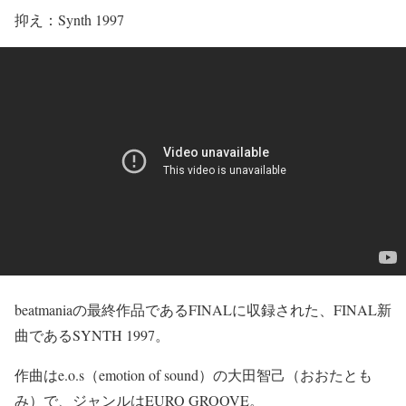
抑え：Synth 1997
beatmaniaの最終作品であるFINALに収録された、FINAL新
曲であるSYNTH 1997。
作曲はe.o.s（emotion of sound）の大田智己（おおたとも
み）で、ジャンルはEURO GROOVE。