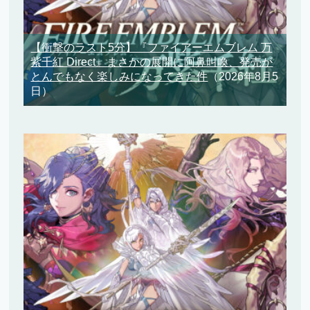
【衝撃のラスト5分】『ファイアーエムブレム 万
紫千紅 Direct』まさかの展開に阿鼻叫喚、発売が
とんでもなく楽しみになってきた件
（2026年8月5
日）