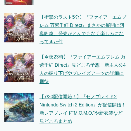
【衝撃のラスト5分】『ファイアーエムブ
レム 万紫千紅 Direct』まさかの展開に阿
鼻叫喚、発売がとんでもなく楽しみにな
ってきた件
【今夜23時】『ファイアーエムブレム 万
紫千紅 Direct』見どころ予想！新主人公4
人の掘り下げやブレイズアーツの詳細に
期待
【7/30配信開始！】『ゼノブレイド2
Nintendo Switch 2 Edition』が配信開始！
新レアブレイド“M.O.M.O.”や新衣装など
見どころまとめ