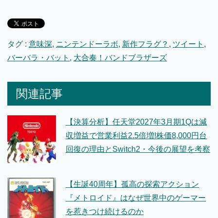
タグ :
意味深
,
ニンテンドーラボ
,
新作フラグ？
,
ツイート
,
バーバラ・バット
,
大合奏！バンドブラザーズ
関連記事
【決算分析】任天堂2027年3月期1Qは減
収増益で営業利益2.5倍増!株価8,000円台
回復の理由とSwitch2・今後の展望を考察
【生誕40周年】孤高の探索アクション
『メトロイド』はなぜ世界中のゲーマー
を惹きつけ続けるのか