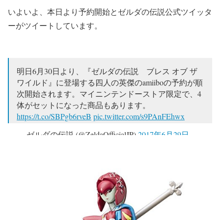
いよいよ、本日より予約開始とゼルダの伝説公式ツイッタ
ーがツイートしています。
明日6月30日より、『ゼルダの伝説 ブレス オブ ザ
ワイルド』に登場する四人の英傑のamiiboの予約が順
次開始されます。マイニンテンドーストア限定で、4
体がセットになった商品もあります。
https://t.co/SBPgb6rveB
pic.twitter.com/s9PAnFEhwx
— ゼルダの伝説 (@ZeldaOfficialJP)
2017年6月29日