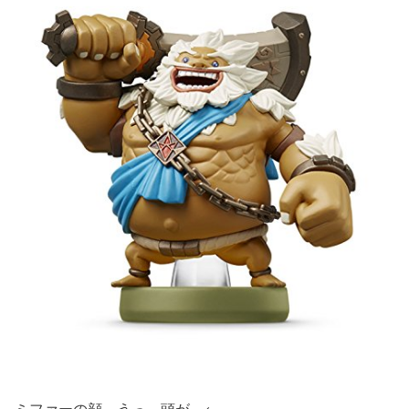
ミファーの顔…うっ…頭が…←