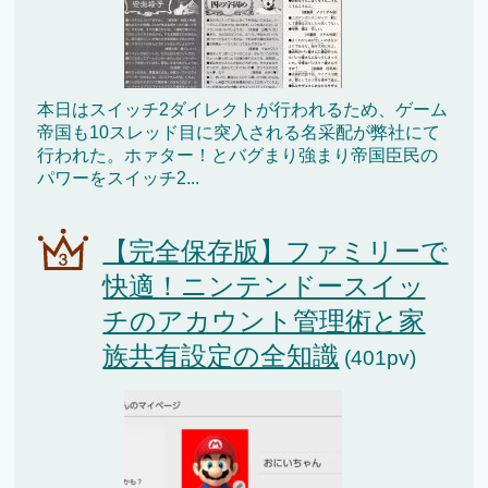
本日はスイッチ2ダイレクトが行われるため、ゲーム
帝国も10スレッド目に突入される名采配が弊社にて
行われた。ホァター！とバグまり強まり帝国臣民の
パワーをスイッチ2...
【完全保存版】ファミリーで
快適！ニンテンドースイッ
チのアカウント管理術と家
族共有設定の全知識
(401pv)