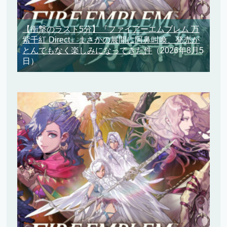
【衝撃のラスト5分】『ファイアーエムブレム 万
紫千紅 Direct』まさかの展開に阿鼻叫喚、発売が
とんでもなく楽しみになってきた件
（2026年8月5
日）