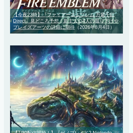
【今夜23時】『ファイアーエムブレム 万紫千紅
Direct』見どころ予想！新主人公4人の掘り下げや
ブレイズアーツの詳細に期待
（2026年8月4日）
【7/30配信開始！】『ゼノブレイド2 Nintendo