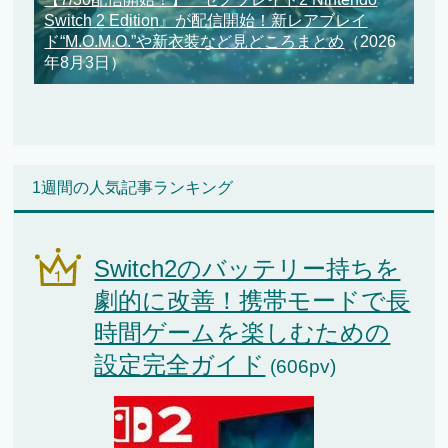
Switch 2 Edition』が配信開始！新レアブレイ
ド“M.O.M.O.”や新衣装など見どころまとめ
（2026
年8月3日）
1週間の人気記事ランキング
Switch2のバッテリー持ちを
劇的に改善！携帯モードで長
時間ゲームを楽しむための
設定完全ガイド
(606pv)