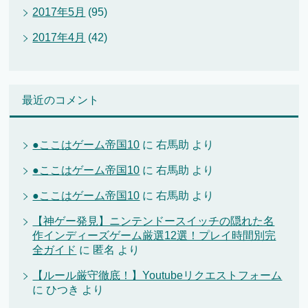
2017年5月
(95)
2017年4月
(42)
最近のコメント
●ここはゲーム帝国10
に
右馬助
より
●ここはゲーム帝国10
に
右馬助
より
●ここはゲーム帝国10
に
右馬助
より
【神ゲー発見】ニンテンドースイッチの隠れた名
作インディーズゲーム厳選12選！プレイ時間別完
全ガイド
に
匿名
より
【ルール厳守徹底！】Youtubeリクエストフォーム
に
ひつき
より