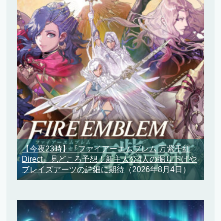
【今夜23時】『ファイアーエムブレム 万紫千紅
Direct』見どころ予想！新主人公4人の掘り下げや
ブレイズアーツの詳細に期待
（2026年8月4日）