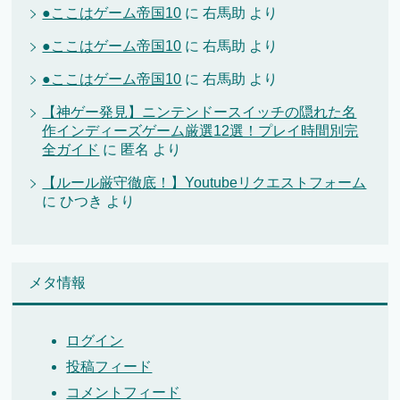
●ここはゲーム帝国10
に
右馬助
より
●ここはゲーム帝国10
に
右馬助
より
●ここはゲーム帝国10
に
右馬助
より
【神ゲー発見】ニンテンドースイッチの隠れた名
作インディーズゲーム厳選12選！プレイ時間別完
全ガイド
に
匿名
より
【ルール厳守徹底！】Youtubeリクエストフォーム
に
ひつき
より
メタ情報
ログイン
投稿フィード
コメントフィード