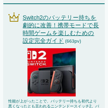
Switch2のバッテリー持ちを
劇的に改善！携帯モードで長
時間ゲームを楽しむための
設定完全ガイド
(663pv)
性能が上がったことで、バッテリー持ちも初代より
悪くなったとも言われるニンテンドースイッチ2。バ