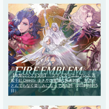
【衝撃のラスト5分】『ファイアーエムブレム 万
紫千紅 Direct』まさかの展開に阿鼻叫喚、発売が
とんでもなく楽しみになってきた件
（2026年8月5
日）