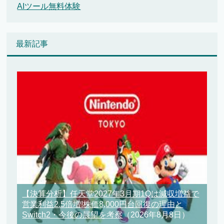
AIツール無料体験
最新記事
【決算分析】任天堂2027年3月期1Qは減収増益で
営業利益2.5倍増!株価8,000円台回復の理由と
Switch2・今後の展望を考察
（2026年8月8日）