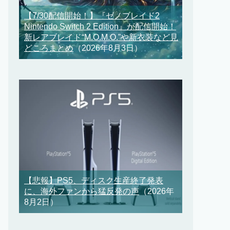
【7/30配信開始！】『ゼノブレイド2
Nintendo Switch 2 Edition』が配信開始！
新レアブレイド“M.O.M.O.”や新衣装など見
どころまとめ
（2026年8月3日）
【悲報】PS5、ディスク生産終了発表
に、海外ファンから猛反発の声
（2026年
8月2日）