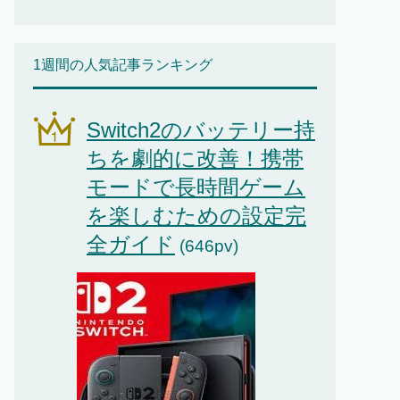
1週間の人気記事ランキング
Switch2のバッテリー持
ちを劇的に改善！携帯
モードで長時間ゲーム
を楽しむための設定完
全ガイド
(646pv)