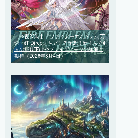
【今夜23時】『ファイアーエムブレム 万
紫千紅 Direct』見どころ予想！新主人公4
人の掘り下げやブレイズアーツの詳細に
期待
（2026年8月4日）