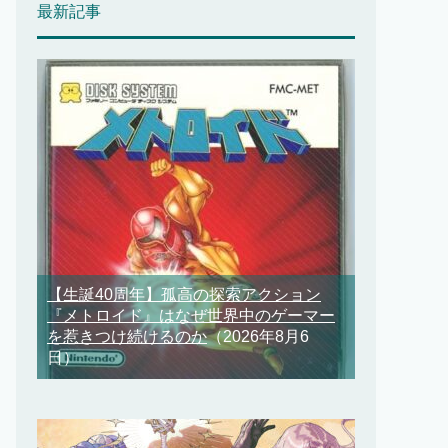
最新記事
【生誕40周年】孤高の探索アクション
『メトロイド』はなぜ世界中のゲーマー
を惹きつけ続けるのか
（2026年8月6
日）