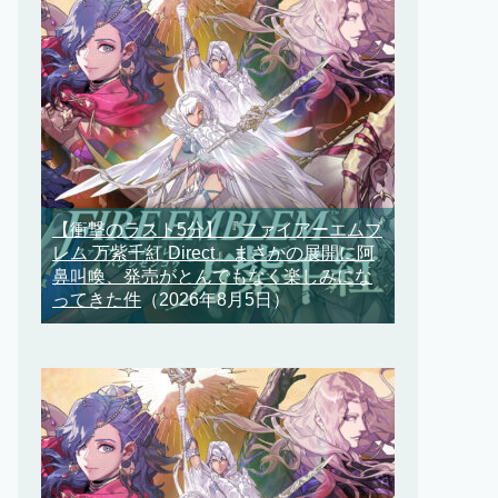
【衝撃のラスト5分】『ファイアーエムブ
レム 万紫千紅 Direct』まさかの展開に阿
鼻叫喚、発売がとんでもなく楽しみにな
ってきた件
（2026年8月5日）