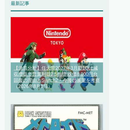
最新記事
【決算分析】任天堂2027年3月期1Qは減
収増益で営業利益2.5倍増!株価8,000円台
回復の理由とSwitch2・今後の展望を考察
（2026年8月8日）