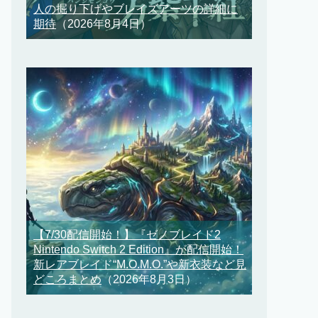
人の掘り下げやブレイズアーツの詳細に
期待
（2026年8月4日）
【7/30配信開始！】『ゼノブレイド2
Nintendo Switch 2 Edition』が配信開始！
新レアブレイド“M.O.M.O.”や新衣装など見
どころまとめ
（2026年8月3日）