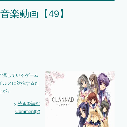
音楽動画【49】
で流しているゲーム
イルスに対抗するた
だが←
続きを読む
Comment(2)