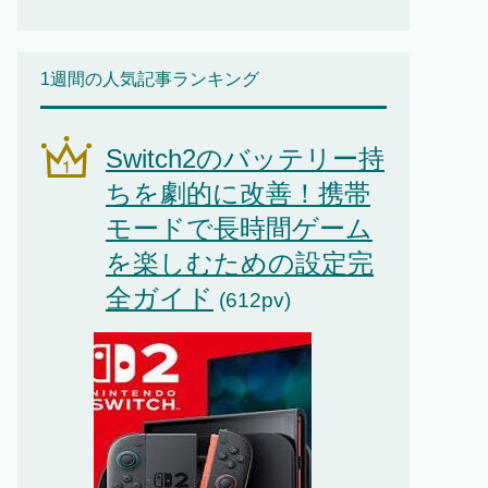
1週間の人気記事ランキング
Switch2のバッテリー持
ちを劇的に改善！携帯
モードで長時間ゲーム
を楽しむための設定完
全ガイド
(612pv)