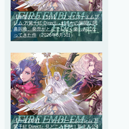
【衝撃のラスト5分】『ファイアーエムブ
レム 万紫千紅 Direct』まさかの展開に阿
鼻叫喚、発売がとんでもなく楽しみにな
ってきた件
（2026年8月5日）
【今夜23時】『ファイアーエムブレム 万
紫千紅 Direct』見どころ予想！新主人公4