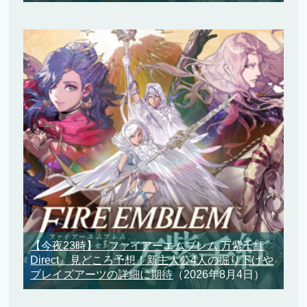
【今夜23時】『ファイアーエムブレム 万紫千紅
Direct』見どころ予想！新主人公4人の掘り下げや
ブレイズアーツの詳細に期待
（2026年8月4日）