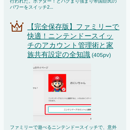
行われた。ホァター！とバグまり強まり帝国臣民の
パワーをスイッチ2...
【完全保存版】ファミリーで
快適！ニンテンドースイッ
チのアカウント管理術と家
族共有設定の全知識
(405pv)
ファミリーで遊べるニンテンドースイッチで、意外