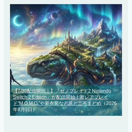
【7/30配信開始！】『ゼノブレイド2 Nintendo
Switch 2 Edition』が配信開始！新レアブレイ
ド“M.O.M.O.”や新衣装など見どころまとめ
（2026
年8月3日）