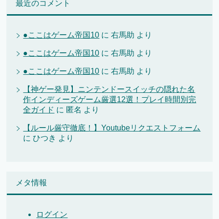
最近のコメント
●ここはゲーム帝国10
に
右馬助
より
●ここはゲーム帝国10
に
右馬助
より
●ここはゲーム帝国10
に
右馬助
より
【神ゲー発見】ニンテンドースイッチの隠れた名
作インディーズゲーム厳選12選！プレイ時間別完
全ガイド
に
匿名
より
【ルール厳守徹底！】Youtubeリクエストフォーム
に
ひつき
より
メタ情報
ログイン