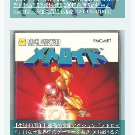
営業利益2.5倍増!株価8,000円台回復の理由と
Switch2・今後の展望を考察
（2026年8月8日）
【生誕40周年】孤高の探索アクション『メトロイ
ド』はなぜ世界中のゲーマーを惹きつけ続けるの