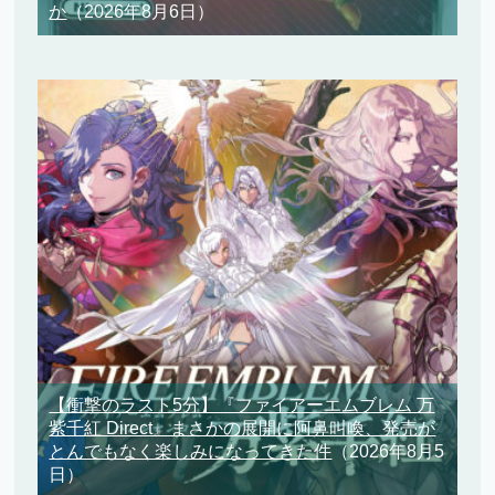
か
（2026年8月6日）
【衝撃のラスト5分】『ファイアーエムブレム 万
紫千紅 Direct』まさかの展開に阿鼻叫喚、発売が
とんでもなく楽しみになってきた件
（2026年8月5
日）