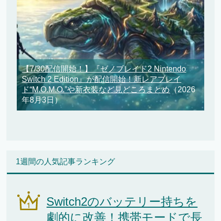
【7/30配信開始！】『ゼノブレイド2 Nintendo
Switch 2 Edition』が配信開始！新レアブレイ
ド“M.O.M.O.”や新衣装など見どころまとめ
（2026
年8月3日）
1週間の人気記事ランキング
Switch2のバッテリー持ちを
劇的に改善！携帯モードで長