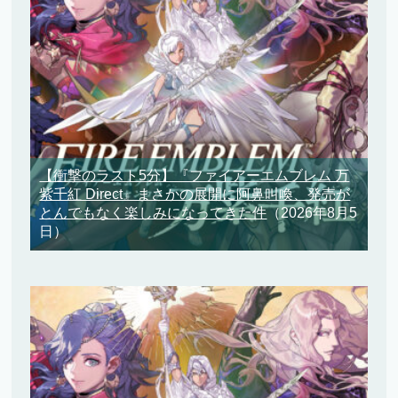
【衝撃のラスト5分】『ファイアーエムブレム 万
紫千紅 Direct』まさかの展開に阿鼻叫喚、発売が
とんでもなく楽しみになってきた件
（2026年8月5
日）