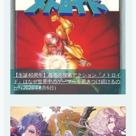
【生誕40周年】孤高の探索アクション『メトロイ
ド』はなぜ世界中のゲーマーを惹きつけ続けるの
か
（2026年8月6日）