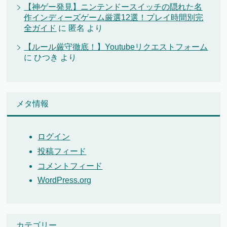
【神ゲー発見】ニンテンドースイッチの隠れた名
作インディーズゲーム厳選12選！プレイ時間別完
全ガイド
に
匿名
より
【ルール厳守徹底！】Youtubeリクエストフォーム
に
ひつき
より
メタ情報
ログイン
投稿フィード
コメントフィード
WordPress.org
カテゴリー