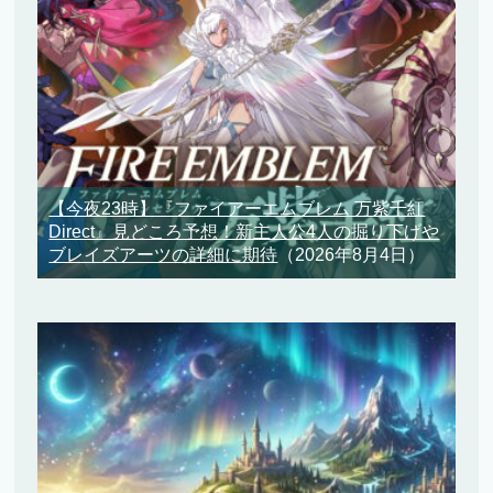
【今夜23時】『ファイアーエムブレム 万紫千紅
Direct』見どころ予想！新主人公4人の掘り下げや
ブレイズアーツの詳細に期待
（2026年8月4日）