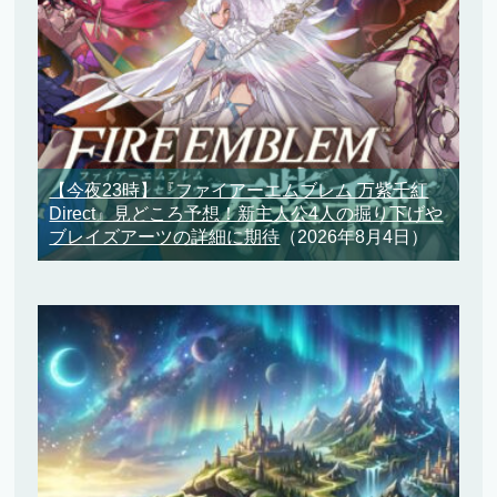
【今夜23時】『ファイアーエムブレム 万紫千紅
Direct』見どころ予想！新主人公4人の掘り下げや
ブレイズアーツの詳細に期待
（2026年8月4日）