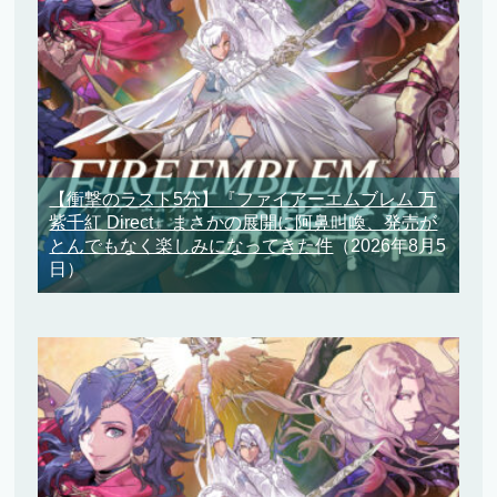
【衝撃のラスト5分】『ファイアーエムブレム 万
紫千紅 Direct』まさかの展開に阿鼻叫喚、発売が
とんでもなく楽しみになってきた件
（2026年8月5
日）