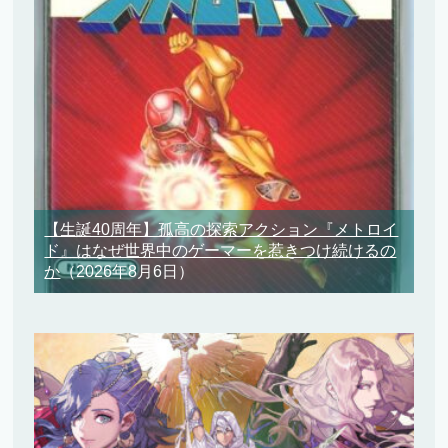
【生誕40周年】孤高の探索アクション『メトロイ
ド』はなぜ世界中のゲーマーを惹きつけ続けるの
か
（2026年8月6日）