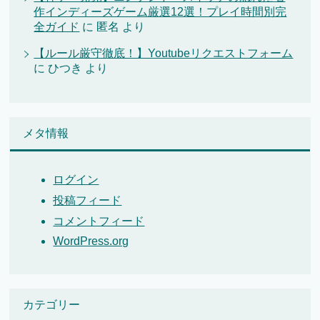
作インディーズゲーム厳選12選！プレイ時間別完
全ガイド
に
匿名
より
【ルール厳守徹底！】Youtubeリクエストフォーム
に
ひつき
より
メタ情報
ログイン
投稿フィード
コメントフィード
WordPress.org
カテゴリー