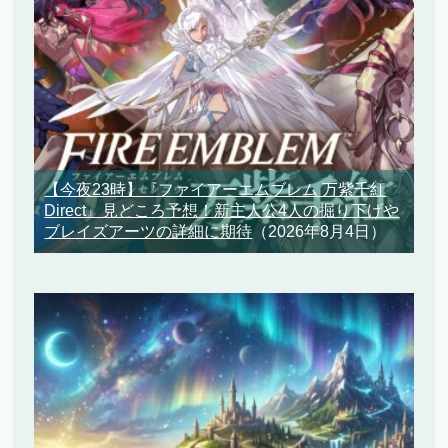
【今夜23時】『ファイアーエムブレム 万紫千紅
Direct』見どころ予想！新主人公4人の掘り下げや
ブレイズアーツの詳細に期待
（2026年8月4日）