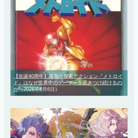
【生誕40周年】孤高の探索アクション『メトロイ
ド』はなぜ世界中のゲーマーを惹きつけ続けるの
か
（2026年8月6日）