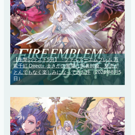
【衝撃のラスト5分】『ファイアーエムブレム 万
紫千紅 Direct』まさかの展開に阿鼻叫喚、発売が
とんでもなく楽しみになってきた件
（2026年8月5
日）