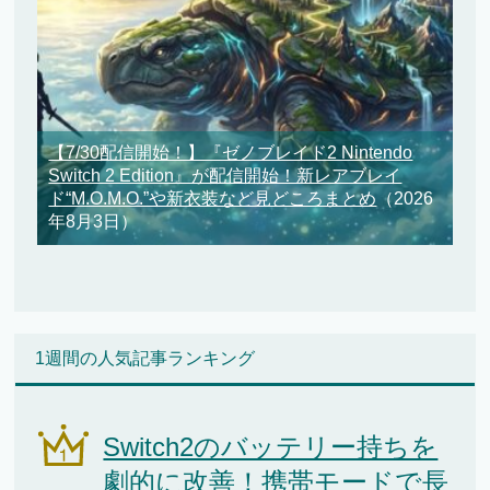
【7/30配信開始！】『ゼノブレイド2 Nintendo
Switch 2 Edition』が配信開始！新レアブレイ
ド“M.O.M.O.”や新衣装など見どころまとめ
（2026
年8月3日）
1週間の人気記事ランキング
Switch2のバッテリー持ちを
劇的に改善！携帯モードで長