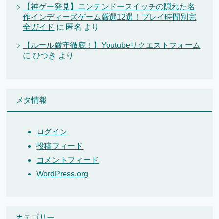
【神ゲー発見】ニンテンドースイッチの隠れた名
作インディーズゲーム厳選12選！プレイ時間別完
全ガイド
に
匿名
より
【ルール厳守徹底！】Youtubeリクエストフォーム
に
ひつき
より
メタ情報
ログイン
投稿フィード
コメントフィード
WordPress.org
カテゴリー