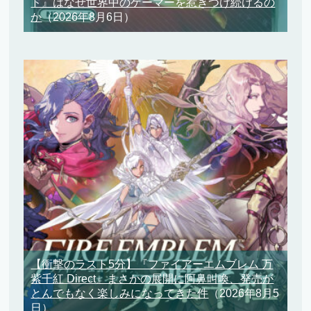
ド』はなぜ世界中のゲーマーを惹きつけ続けるの
か
（2026年8月6日）
【衝撃のラスト5分】『ファイアーエムブレム 万
紫千紅 Direct』まさかの展開に阿鼻叫喚、発売が
とんでもなく楽しみになってきた件
（2026年8月5
日）