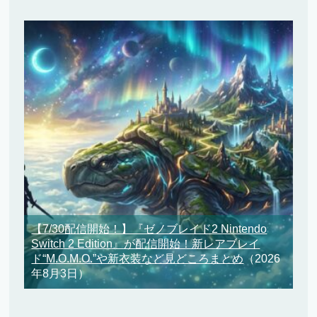
【7/30配信開始！】『ゼノブレイド2 Nintendo
Switch 2 Edition』が配信開始！新レアブレイ
ド“M.O.M.O.”や新衣装など見どころまとめ
（2026
年8月3日）