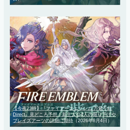
【今夜23時】『ファイアーエムブレム 万紫千紅
Direct』見どころ予想！新主人公4人の掘り下げや
ブレイズアーツの詳細に期待
（2026年8月4日）