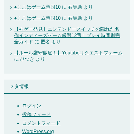
●ここはゲーム帝国10
に
右馬助
より
●ここはゲーム帝国10
に
右馬助
より
【神ゲー発見】ニンテンドースイッチの隠れた名
作インディーズゲーム厳選12選！プレイ時間別完
全ガイド
に
匿名
より
【ルール厳守徹底！】Youtubeリクエストフォーム
に
ひつき
より
メタ情報
ログイン
投稿フィード
コメントフィード
WordPress.org