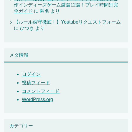
作インディーズゲーム厳選12選！プレイ時間別完
全ガイド
に
匿名
より
【ルール厳守徹底！】Youtubeリクエストフォーム
に
ひつき
より
メタ情報
ログイン
投稿フィード
コメントフィード
WordPress.org
カテゴリー