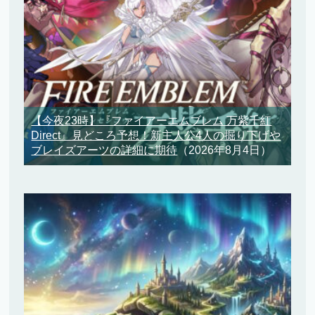
【今夜23時】『ファイアーエムブレム 万紫千紅
Direct』見どころ予想！新主人公4人の掘り下げや
ブレイズアーツの詳細に期待
（2026年8月4日）