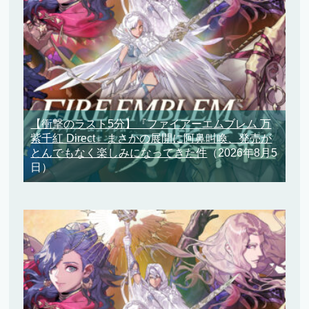
【衝撃のラスト5分】『ファイアーエムブレム 万
紫千紅 Direct』まさかの展開に阿鼻叫喚、発売が
とんでもなく楽しみになってきた件
（2026年8月5
日）