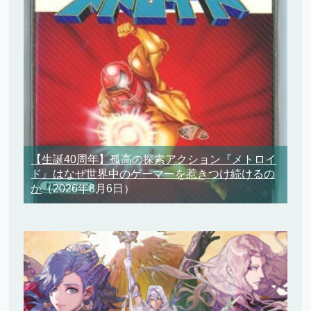
【生誕40周年】孤高の探索アクション『メトロイ
ド』はなぜ世界中のゲーマーを惹きつけ続けるの
か
（2026年8月6日）